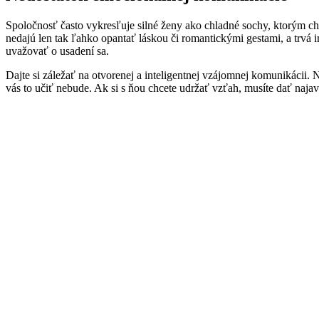
Spoločnosť často vykresľuje silné ženy ako chladné sochy, ktorým chýb
nedajú len tak ľahko opantať láskou či romantickými gestami, a trvá 
uvažovať o usadení sa.
Dajte si záležať na otvorenej a inteligentnej vzájomnej komunikácii. N
vás to učiť nebude. Ak si s ňou chcete udržať vzťah, musíte dať naja