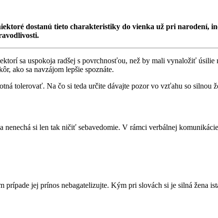
toré dostanú tieto charakteristiky do vienka už pri narodení, iné 
avodlivosti.
torí sa uspokoja radšej s povrchnosťou, než by mali vynaložiť úsilie 
kôr, ako sa navzájom lepšie spoznáte.
hotná tolerovať. Na čo si teda určite dávajte pozor vo vzťahu so silno
a nenechá si len tak ničiť sebavedomie. V rámci verbálnej komunikácie 
 prípade jej prínos nebagatelizujte. Kým pri slovách si je silná žena 