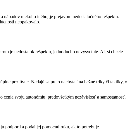
 a nápadov niekoho iného, je prejavom nedostatočného rešpektu.
udúcnosti neopakovalo.
torom je nedostatok rešpektu, jednoducho nevysvetlíte. Ak si chcete
plne pozitívne. Nedajú sa preto nachytať na bežné triky či taktiky, o
o cenia svoju autonómiu, predovšetkým nezávislosť a samostatnosť.
 ju podporil a podal jej pomocnú ruku, ak to potrebuje.