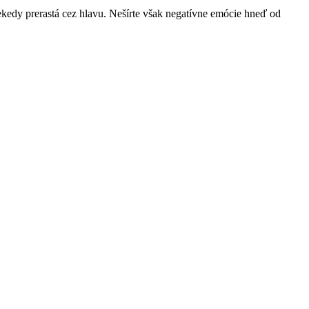
iekedy prerastá cez hlavu. Nešírte však negatívne emócie hneď od