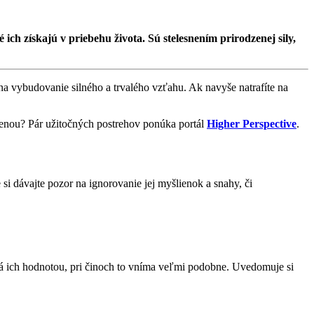
ich získajú v priebehu života. Sú stelesnením prirodzenej sily,
na vybudovanie silného a trvalého vzťahu. Ak navyše natrafíte na
u ženou? Pár užitočných postrehov ponúka portál
Higher Perspective
.
si dávajte pozor na ignorovanie jej myšlienok a snahy, či
istá ich hodnotou, pri činoch to vníma veľmi podobne. Uvedomuje si