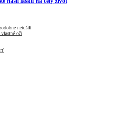
 našli lásku na celý život
podobne netušili
 vlastné oči
u
rť