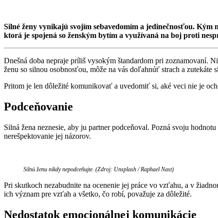
Silné ženy vynikajú svojím sebavedomím a jedinečnosťou. Kým niek
ktorá je spojená so ženským bytím a využívaná na boj proti nespr
Dnešná doba nepraje príliš vysokým štandardom pri zoznamovaní. Niek
ženu so silnou osobnosťou, môže na vás doľahnúť strach a zutekáte s
Pritom je len dôležité komunikovať a uvedomiť si, aké veci nie je oc
Podceňovanie
Silná žena neznesie, aby ju partner podceňoval. Pozná svoju hodnotu 
nerešpektovanie jej názorov.
Silnú ženu nikdy nepodceňujte. (Zdroj: Unsplash / Raphael Nast)
Pri skutkoch nezabudnite na ocenenie jej práce vo vzťahu, a v žiadnom
ich význam pre vzťah a všetko, čo robí, považuje za dôležité.
Nedostatok emocionálnej komunikácie