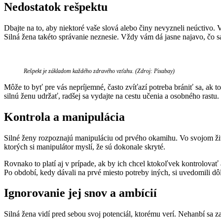
Nedostatok rešpektu
Dbajte na to, aby niektoré vaše slová alebo činy nevyzneli neúctiv
Silná žena takéto správanie neznesie. Vždy vám dá jasne najavo, čo sa
Rešpekt je základom každého zdravého vzťahu. (Zdroj: Pixabay)
Môže to byť pre vás nepríjemné, často zvíťazí potreba brániť sa, ak t
silnú ženu udržať, radšej sa vydajte na cestu učenia a osobného rastu.
Kontrola a manipulácia
Silné ženy rozpoznajú manipuláciu od prvého okamihu. Vo svojom živote
ktorých si manipulátor myslí, že sú dokonale skryté.
Rovnako to platí aj v prípade, ak by ich chcel ktokoľvek kontrolovať 
Po období, kedy dávali na prvé miesto potreby iných, si uvedomili dôle
Ignorovanie jej snov a ambícií
Silná žena vidí pred sebou svoj potenciál, ktorému verí. Nehanbí sa z