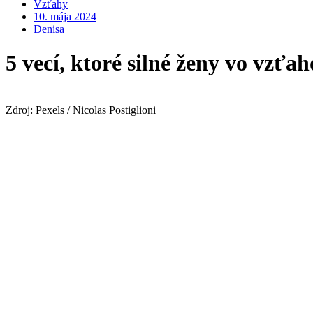
Vzťahy
10. mája 2024
Denisa
5 vecí, ktoré silné ženy vo vzťa
Zdroj: Pexels / Nicolas Postiglioni