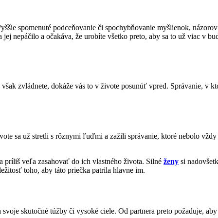
o. Vyššie spomenuté podceňovanie či spochybňovanie myšlienok, názorov
 jej nepáčilo a očakáva, že urobíte všetko preto, aby sa to už viac v b
o však zvládnete, dokáže vás to v živote posunúť vpred. Správanie, v k
 sa už stretli s rôznymi ľuďmi a zažili správanie, ktoré nebolo vždy ú
a príliš veľa zasahovať do ich vlastného života. Silné
ženy
si nadovšetk
žitosť toho, aby táto priečka patrila hlavne im.
a svoje skutočné túžby či vysoké ciele. Od partnera preto požaduje, aby