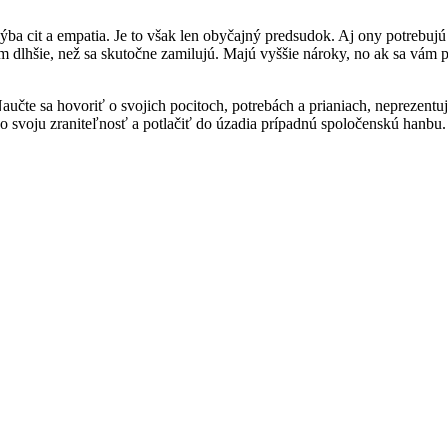
a cit a empatia. Je to však len obyčajný predsudok. Aj ony potrebujú h
im dlhšie, než sa skutočne zamilujú. Majú vyššie nároky, no ak sa vám
aučte sa hovoriť o svojich pocitoch, potrebách a prianiach, neprezentujt
vo svoju zraniteľnosť a potlačiť do úzadia prípadnú spoločenskú hanbu.