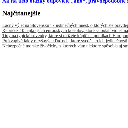
Ak na tieto otázky odpoviete „áno“, pravdepodobne ste
Najčítanejšie
Lacný výlet na Slovensku? 7 jedinečných miest, o ktorých ste pravde
Rebríček 10 najkrajších európskych kostolov, ktoré sa oplatí vidieť na
Tipy na typické suveníry, ktoré si môžete kúpiť na potulkách Európo
Prekvapivé fakty o ryšavých ľuďoch, ktoré svedčia o ich jedinečnosti
Nebezpečné morské živočíchy, z ktorých vám niektoré spôsobia aj sm