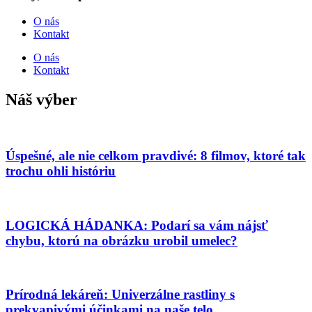
O nás
Kontakt
O nás
Kontakt
Náš výber
Úspešné, ale nie celkom pravdivé: 8 filmov, ktoré tak
trochu ohli históriu
LOGICKÁ HÁDANKA: Podarí sa vám nájsť
chybu, ktorú na obrázku urobil umelec?
Prírodná lekáreň: Univerzálne rastliny s
prekvapivými účinkami na naše telo