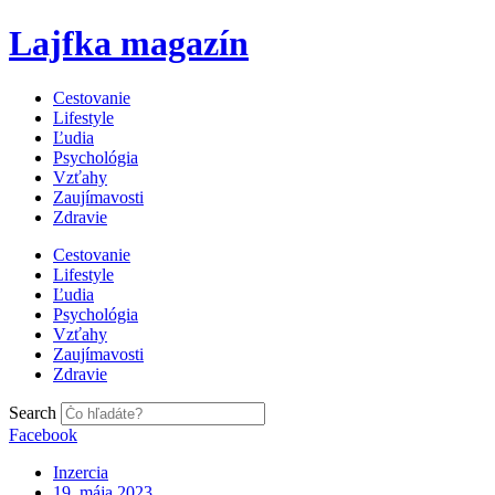
Preskočiť
Lajfka magazín
na
obsah
Cestovanie
Lifestyle
Ľudia
Psychológia
Vzťahy
Zaujímavosti
Zdravie
Cestovanie
Lifestyle
Ľudia
Psychológia
Vzťahy
Zaujímavosti
Zdravie
Search
Facebook
Inzercia
19. mája 2023