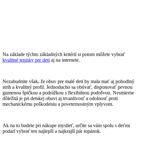
Na základe týchto základných kritérií si potom môžete vybrať
kvalitné tenisky pre deti
aj na internete.
Nezabudnite však, že obuv pre malé deti by mala mať aj pohodlný
strih a kvalitný profil. Jednoducho sa obúvať, disponovať pevnou
gumenou špičkou a podrážkou s flexibilnou podošvou. Nesmierne
dôležitá je pri detskej obuvi aj trvanlivosť a odolnosť proti
mechanickému poškodeniu a poveternostným vplyvom.
Ak na to budete pri nákupe myslieť, určite sa vám spolu s deťmi
podarí vybrať ten najlepší a najkrajší pár topánok.