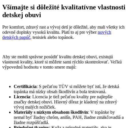
Všímajte si dôležité kvalitatívne vlastnosti
detskej obuvi
Pre komfort, zdravý rast a vývoj detí je dôležité, aby mali všetky ich
odevné doplnky vysokú kvalitu. Platí to aj pre výber
nových
detských papúč
, tenisiek alebo topánok.
Aby ste mohli správne posúdiť kvalitu detskej obuvi, existujú
vlastnosti kvality, ktoré si môžete sami rýchlo skontrolovať. Veľkú
výpovednú hodnotu v tomto smere majú:
Certifikácia
: S pečaťou TÜV si môžete byť istí, že detská
topánka má nízky obsah škodlivín a bola testovaná.
Licencia
: Licencia je tiež pečaťou kvality pre najlepšie
značky detskej obuvi. Hlavný dôraz je kladený na zdravý
vývoj malých nožičiek.
Materiály s nízkym obsahom škodlivín
: V topánke by
nemal byť žiadny chróm, anilín, PAH, žiadne zmäkčovadlá a
žiadne rozpúšťadlá.
Priedušné tkaniny
: Koža a prírodné materiály, ako je