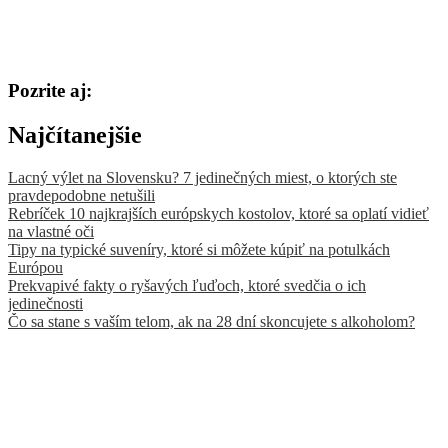
Pozrite aj:
Najčítanejšie
Lacný výlet na Slovensku? 7 jedinečných miest, o ktorých ste
pravdepodobne netušili
Rebríček 10 najkrajších európskych kostolov, ktoré sa oplatí vidieť
na vlastné oči
Tipy na typické suveníry, ktoré si môžete kúpiť na potulkách
Európou
Prekvapivé fakty o ryšavých ľuďoch, ktoré svedčia o ich
jedinečnosti
Čo sa stane s vaším telom, ak na 28 dní skoncujete s alkoholom?