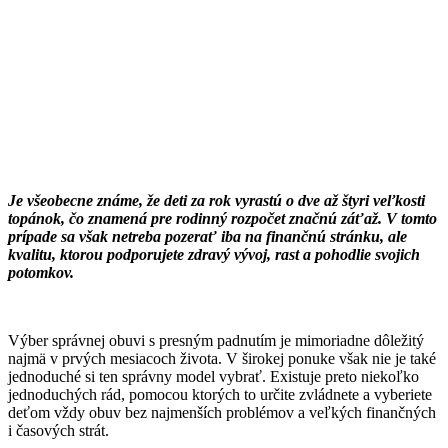
Je všeobecne známe, že deti za rok vyrastú o dve až štyri veľkosti
topánok, čo znamená pre rodinný rozpočet značnú záťaž. V tomto
prípade sa však netreba pozerať iba na finančnú stránku, ale
kvalitu, ktorou podporujete zdravý vývoj, rast a pohodlie svojich
potomkov.
Výber správnej obuvi s presným padnutím je mimoriadne dôležitý
najmä v prvých mesiacoch života. V širokej ponuke však nie je také
jednoduché si ten správny model vybrať. Existuje preto niekoľko
jednoduchých rád, pomocou ktorých to určite zvládnete a vyberiete
deťom vždy obuv bez najmenších problémov a veľkých finančných
i časových strát.