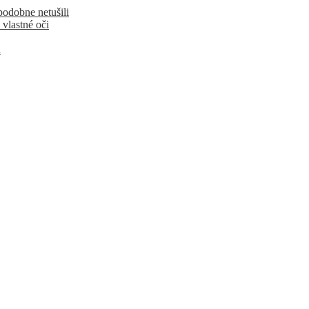
podobne netušili
 vlastné oči
u