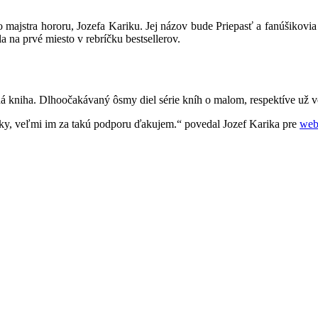
o majstra hororu, Jozefa Kariku. Jej názov bude Priepasť a fanúšikov
a na prvé miesto v rebríčku bestsellerov.
ná kniha. Dlhoočakávaný ôsmy diel série kníh o malom, respektíve už ve
eľky, veľmi im za takú podporu ďakujem.“ povedal Jozef Karika pre
web