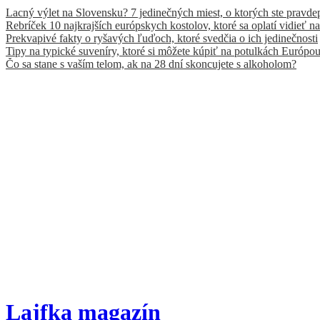
Lacný výlet na Slovensku? 7 jedinečných miest, o ktorých ste pravde
Rebríček 10 najkrajších európskych kostolov, ktoré sa oplatí vidieť na
Prekvapivé fakty o ryšavých ľuďoch, ktoré svedčia o ich jedinečnosti
Tipy na typické suveníry, ktoré si môžete kúpiť na potulkách Európo
Čo sa stane s vaším telom, ak na 28 dní skoncujete s alkoholom?
Lajfka magazín