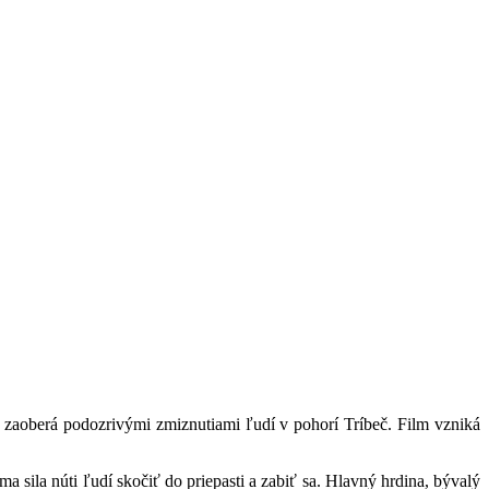
 zaoberá podozrivými zmiznutiami ľudí v pohorí Tríbeč. Film vzniká
a sila núti ľudí skočiť do priepasti a zabiť sa. Hlavný hrdina, bývalý