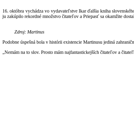
16. októbra vychádza vo vydavateľstve Ikar ďalšia kniha slovenskéh
ju zakúpilo rekordné množstvo čitateľov a Priepasť sa okamžite dostal
Zdroj: Martinus
Podobne úspešná bola v histórii existencie Martinusu jediná zahranič
„Nemám na to slov. Prosto mám najfantastickejších čitateľov a čitat