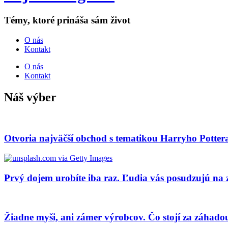
Témy, ktoré prináša sám život
O nás
Kontakt
O nás
Kontakt
Náš výber
Otvoria najväčší obchod s tematikou Harryho Pottera
Prvý dojem urobíte iba raz. Ľudia vás posudzujú na z
Žiadne myši, ani zámer výrobcov. Čo stojí za záhado