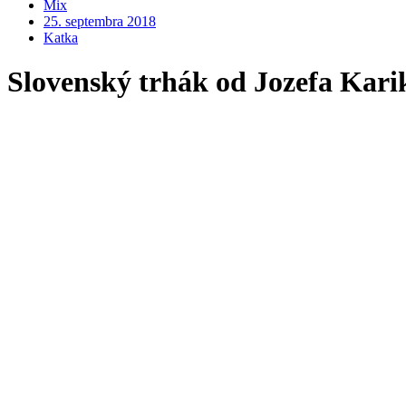
Mix
25. septembra 2018
Katka
Slovenský trhák od Jozefa Kari