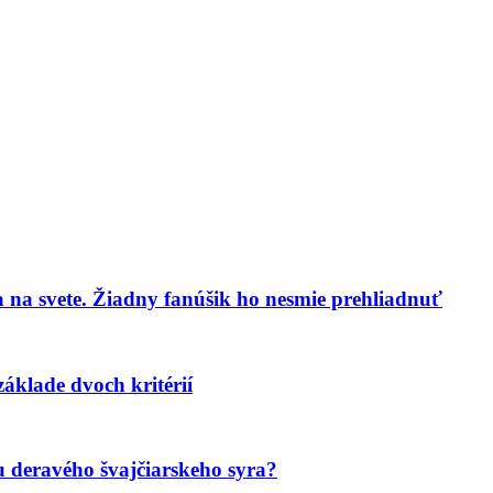
 na svete. Žiadny fanúšik ho nesmie prehliadnuť
áklade dvoch kritérií
u deravého švajčiarskeho syra?