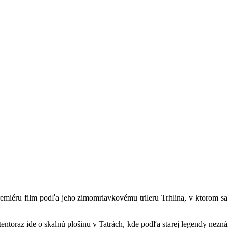
emiéru film podľa jeho zimomriavkovému trileru Trhlina, v ktorom sa
entoraz ide o skalnú plošinu v Tatrách, kde podľa starej legendy neznám