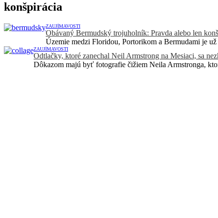
konšpirácia
ZAUJÍMAVOSTI
Obávaný Bermudský trojuholník: Pravda alebo len konš
Územie medzi Floridou, Portorikom a Bermudami je už r
ZAUJÍMAVOSTI
Odtlačky, ktoré zanechal Neil Armstrong na Mesiaci, sa nez
Dôkazom majú byť fotografie čižiem Neila Armstronga, ktor