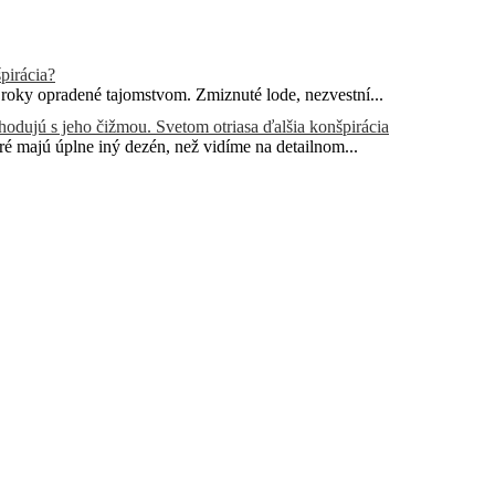
pirácia?
oky opradené tajomstvom. Zmiznuté lode, nezvestní...
hodujú s jeho čižmou. Svetom otriasa ďalšia konšpirácia
é majú úplne iný dezén, než vidíme na detailnom...