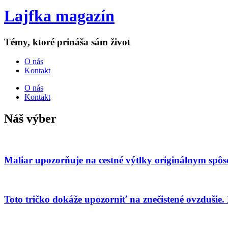
Lajfka magazín
Témy, ktoré prináša sám život
O nás
Kontakt
O nás
Kontakt
Náš výber
Maliar upozorňuje na cestné výtlky originálnym spô
Toto tričko dokáže upozorniť na znečistené ovzdušie