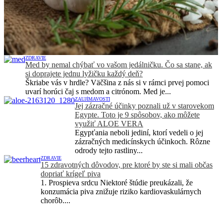
ZDRAVIE
Med by nemal chýbať vo vašom jedálničku. Čo sa stane, ak
si doprajete jednu lyžičku každý deň?
Škriabe vás v hrdle? Väčšina z nás si v rámci prvej pomoci
uvarí horúci čaj s medom a citrónom. Med je...
ZAUJÍMAVOSTI
Jej zázračné účinky poznali už v starovekom
Egypte. Toto je 9 spôsobov, ako môžete
využiť ALOE VERA
Egypťania neboli jediní, ktorí vedeli o jej
zázračných medicínskych účinkoch. Rôzne
odrody tejto rastliny...
ZDRAVIE
15 zdravotných dôvodov, pre ktoré by ste si mali občas
dopriať krígeľ piva
1. Prospieva srdcu Niektoré štúdie preukázali, že
konzumácia piva znižuje riziko kardiovaskulárnych
chorôb....