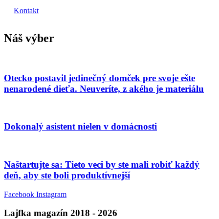
Kontakt
Náš výber
Otecko postavil jedinečný domček pre svoje ešte
nenarodené dieťa. Neuveríte, z akého je materiálu
Dokonalý asistent nielen v domácnosti
Naštartujte sa: Tieto veci by ste mali robiť každý
deň, aby ste boli produktívnejší
Facebook
Instagram
Lajfka magazín 2018 - 2026