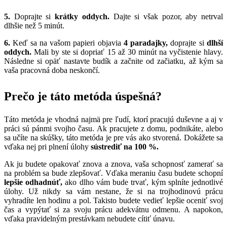
5.
Doprajte si
krátky oddych.
Dajte si však pozor, aby netrval
dlhšie než 5 minút.
6.
Keď sa na vašom papieri objavia
4 paradajky,
doprajte si
dlhší
oddych.
Mali by ste si dopriať 15 až 30 minút na vyčistenie hlavy.
Následne si opäť nastavte budík a začnite od začiatku, až kým sa
vaša pracovná doba neskončí.
Prečo je táto metóda úspešná?
Táto metóda je vhodná najmä pre ľudí, ktorí pracujú duševne a aj v
práci sú pánmi svojho času. Ak pracujete z domu, podnikáte, alebo
sa učíte na skúšky, táto metóda je pre vás ako stvorená. Dokážete sa
vďaka nej pri plnení úlohy
sústrediť na 100 %.
Ak ju budete opakovať znova a znova, vaša schopnosť zamerať sa
na problém sa bude zlepšovať. Vďaka meraniu času budete schopní
lepšie odhadnúť,
ako dlho vám bude trvať, kým splníte jednotlivé
úlohy. Už nikdy sa vám nestane, že si na trojhodinovú prácu
vyhradíte len hodinu a pol. Takisto budete vedieť lepšie oceniť svoj
čas a vypýtať si za svoju prácu adekvátnu odmenu. A napokon,
vďaka pravidelným prestávkam nebudete cítiť únavu.