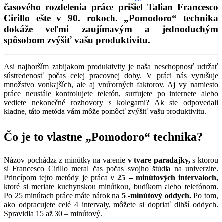
časového rozdelenia práce prišiel Talian Francesco
Cirillo ešte v 90. rokoch. „Pomodoro“ technika
dokáže veľmi zaujímavým a jednoduchým
spôsobom zvýšiť vašu produktivitu.
Asi najhorším zabijakom produktivity je naša neschopnosť udržať
sústredenosť počas celej pracovnej doby. V práci nás vyrušuje
množstvo vonkajších, ale aj vnútorných faktorov. Aj vy namiesto
práce neustále kontrolujete telefón, surfujete po internete alebo
vediete nekonečné rozhovory s kolegami? Ak ste odpovedali
kladne, táto metóda vám môže pomôcť zvýšiť vašu produktivitu.
Čo je to vlastne „Pomodoro“ technika?
Názov pochádza z minútky na varenie
v tvare paradajky,
s ktorou
si Francesco Cirillo meral čas počas svojho štúdia na univerzite.
Princípom tejto metódy je práca v
25 – minútových intervaloch,
ktoré si meriate kuchynskou minútkou, budíkom alebo telefónom.
Po 25 minútach práce máte nárok na
5 -minútový oddych.
Po tom,
ako odpracujete celé 4 intervaly, môžete si dopriať dlhší oddych.
Spravidla 15 až 30 – minútový.