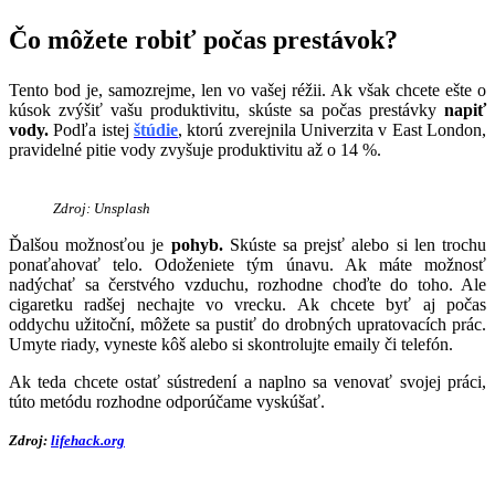
Čo môžete robiť počas prestávok?
Tento bod je, samozrejme, len vo vašej réžii. Ak však chcete ešte o
kúsok zvýšiť vašu produktivitu, skúste sa počas prestávky
napiť
vody.
Podľa istej
štúdie
, ktorú zverejnila Univerzita v East London,
pravidelné pitie vody zvyšuje produktivitu až o 14 %.
Zdroj: Unsplash
Ďalšou možnosťou je
pohyb.
Skúste sa prejsť alebo si len trochu
ponaťahovať telo. Odoženiete tým únavu. Ak máte možnosť
nadýchať sa čerstvého vzduchu, rozhodne choďte do toho. Ale
cigaretku radšej nechajte vo vrecku. Ak chcete byť aj počas
oddychu užitoční, môžete sa pustiť do drobných upratovacích prác.
Umyte riady, vyneste kôš alebo si skontrolujte emaily či telefón.
Ak teda chcete ostať sústredení a naplno sa venovať svojej práci,
túto metódu rozhodne odporúčame vyskúšať.
Zdroj:
lifehack.org