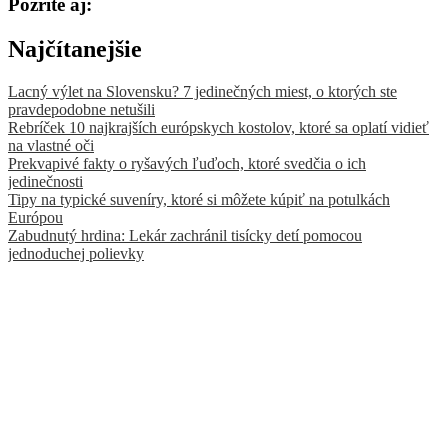
Pozrite aj:
Najčítanejšie
Lacný výlet na Slovensku? 7 jedinečných miest, o ktorých ste
pravdepodobne netušili
Rebríček 10 najkrajších európskych kostolov, ktoré sa oplatí vidieť
na vlastné oči
Prekvapivé fakty o ryšavých ľuďoch, ktoré svedčia o ich
jedinečnosti
Tipy na typické suveníry, ktoré si môžete kúpiť na potulkách
Európou
Zabudnutý hrdina: Lekár zachránil tisícky detí pomocou
jednoduchej polievky