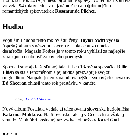
Bohužiaľ, rok 2019 priniesol aj smutné správy. Vo februári zomrela
vo veku 94 rokov jedna z najznámejších a najplodnejších
romantických spisovateliek
Rosamunde Pilcher.
Hudba
Populárnu hudbu tento rok ovládli ženy.
Taylor Swift
vydala
úspešný album s názvom Lover a získala cenu za umelca
desaťročia. Magazín Forbes ju v tomto roku vyhlásil za najlepšie
zarábajúcu osobnosť zábavného priemyslu.
Spoznali sme aj ďalší sľubný talent. Len 18-ročná speváčka
Billie
Eilish
sa stala fenoménom a jej hudba prekvapuje svojou
originalitou. Naopak, jeden z najmilovanejších svetových spevákov
Ed Sheeran
ohlásil tento rok prestávku v kariére.
Zdroj:
FB / Ed Sheeran
Nový album Postalgia vydala aj talentovaná slovenská hudobníčka
Katarína Malíková.
Na Slovensku, ale aj v Čechách sa však aj
smútilo. V októbri posledný raz vydýchol božský
Karel Gott.