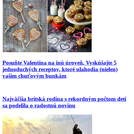
Posuňte Valentína na inú úroveň. Vyskúšajte 5
jednoduchých receptov, ktoré ulahodia (nielen)
vašim chuťovým bunkám
Najväčšia britská rodina s rekordným počtom detí
sa podelila o radostnú novinu