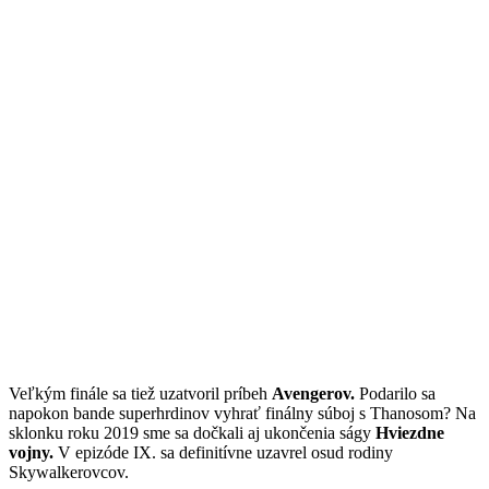
Veľkým finále sa tiež uzatvoril príbeh
Avengerov.
Podarilo sa
napokon bande superhrdinov vyhrať finálny súboj s Thanosom? Na
sklonku roku 2019 sme sa dočkali aj ukončenia ságy
Hviezdne
vojny.
V epizóde IX. sa definitívne uzavrel osud rodiny
Skywalkerovcov.