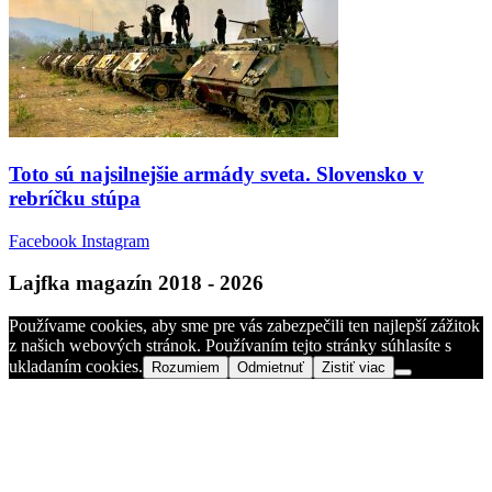
Toto sú najsilnejšie armády sveta. Slovensko v
rebríčku stúpa
Facebook
Instagram
Lajfka magazín 2018 - 2026
Používame cookies, aby sme pre vás zabezpečili ten najlepší zážitok
z našich webových stránok. Používaním tejto stránky súhlasíte s
ukladaním cookies.
Rozumiem
Odmietnuť
Zistiť viac