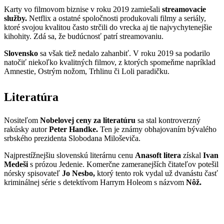
Karty vo filmovom biznise v roku 2019 zamiešali
streamovacie
služby.
Netflix a ostatné spoločnosti produkovali filmy a seriály,
ktoré svojou kvalitou často strčili do vrecka aj tie najvychytenejšie
kihohity. Zdá sa, že budúcnosť patrí streamovaniu.
Slovensko
sa však tiež nedalo zahanbiť. V roku 2019 sa podarilo
natočiť niekoľko kvalitných filmov, z ktorých spomeňme napríklad
Amnestie, Ostrým nožom, Trhlinu či Loli paradičku.
Literatúra
Nositeľom
Nobelovej ceny za literatúru
sa stal kontroverzný
rakúsky autor
Peter Handke.
Ten je známy obhajovaním bývalého
srbského prezidenta Slobodana Miloševiča.
Najprestížnejšiu slovenskú literárnu cenu
Anasoft litera
získal
Ivan
Medeši
s prózou Jedenie. Komerčne zameranejších čitateľov potešil
nórsky spisovateľ
Jo Nesbo,
ktorý tento rok vydal už dvanástu časť
kriminálnej série s detektívom Harrym Holeom s názvom
Nôž.