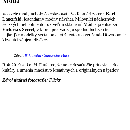
Móda
Vo svete módy nebolo čo oslavovať. Vo februári zomrel
Karl
Lagerfeld,
legendárny módny návrhár. Milovníci nádherných
ženských tiel boli tento rok veľmi sklamaní. Módna prehliadka
Victoria’s Secret,
v ktorej predvádzajú spodnú bielizeň tie
najkrajšie modelky sveta, bola totiž tento rok
zrušená.
Dôvodom je
klesajúci záujem divákov.
Zdroj:
Wikimedia / Samantha Marx
Rok 2019 sa končí. Dúfajme, že nové desaťročie prinesie aj do
kultúry a umenia množstvo kreatívnych a originálnych nápadov.
Zdroj titulnej fotografie:
Flickr