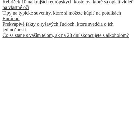
Rebríček 10 najkrajších európskych kostolov, ktoré sa oplatí vidieť
na vlastné oči
Tipy na typické suveníry, ktoré si môžete kúpiť na potulkách
Európou
Prekvapivé fakty o ryšavých ľuďoch, ktoré svedčia o ich
jedinečnosti
Čo sa stane s vaším telom, ak na 28 dní skoncujete s alkoholom?