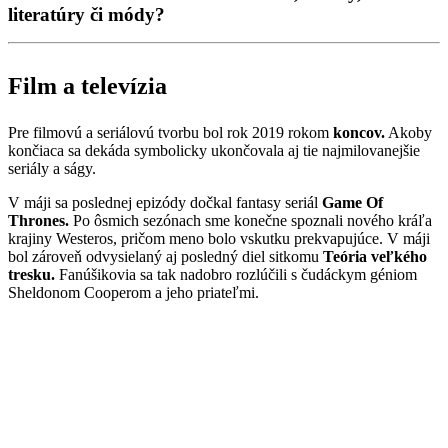
literatúry či módy?
Film a televízia
Pre filmovú a seriálovú tvorbu bol rok 2019 rokom
koncov.
Akoby
končiaca sa dekáda symbolicky ukončovala aj tie najmilovanejšie
seriály a ságy.
V máji sa poslednej epizódy dočkal fantasy seriál
Game Of
Thrones.
Po ôsmich sezónach sme konečne spoznali nového kráľa
krajiny Westeros, pričom meno bolo vskutku prekvapujúce. V máji
bol zároveň odvysielaný aj posledný diel sitkomu
Teória veľkého
tresku.
Fanúšikovia sa tak nadobro rozlúčili s čudáckym géniom
Sheldonom Cooperom a jeho priateľmi.