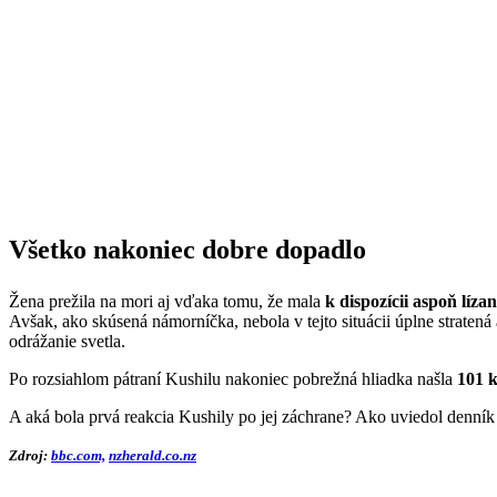
Všetko nakoniec dobre dopadlo
Žena prežila na mori aj vďaka tomu, že mala
k dispozícii aspoň líza
Avšak, ako skúsená námorníčka, nebola v tejto situácii úplne straten
odrážanie svetla.
Po rozsiahlom pátraní Kushilu nakoniec pobrežná hliadka našla
101 k
A aká bola prvá reakcia Kushily po jej záchrane? Ako uviedol denní
Zdroj:
bbc.com,
nzherald.co.nz