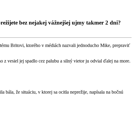
režijete bez nejakej vážnejšej ujmy takmer 2 dni?
tému Britovi, ktorého v médiách nazvali jednoducho Mike, prepraviť
z vesiel jej spadlo cez palubu a silný vietor ju odvial ďalej na more.
bála, že situáciu, v ktorej sa ocitla neprežije, napísala na bočnú