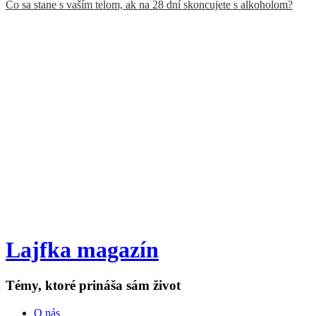
Čo sa stane s vaším telom, ak na 28 dní skoncujete s alkoholom?
Lajfka magazín
Témy, ktoré prináša sám život
O nás