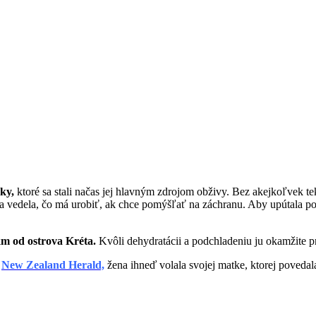
nky,
ktoré sa stali načas jej hlavným zdrojom obživy. Bez akejkoľvek te
á a vedela, čo má urobiť, ak chce pomýšľať na záchranu. Aby upútala po
m od ostrova Kréta.
Kvôli dehydratácii a podchladeniu ju okamžite pr
k
New Zealand Herald,
žena ihneď volala svojej matke, ktorej povedal