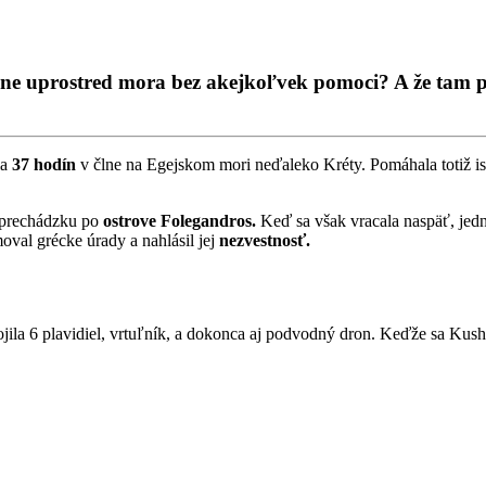
 člne uprostred mora bez akejkoľvek pomoci? A že tam p
la
37 hodín
v člne na Egejskom mori neďaleko Kréty. Pomáhala totiž is
a prechádzku po
ostrove Folegandros.
Keď sa však vracala naspäť, jedno 
oval grécke úrady a nahlásil jej
nezvestnosť.
ila 6 plavidiel, vrtuľník, a dokonca aj podvodný dron. Keďže sa Kushila 