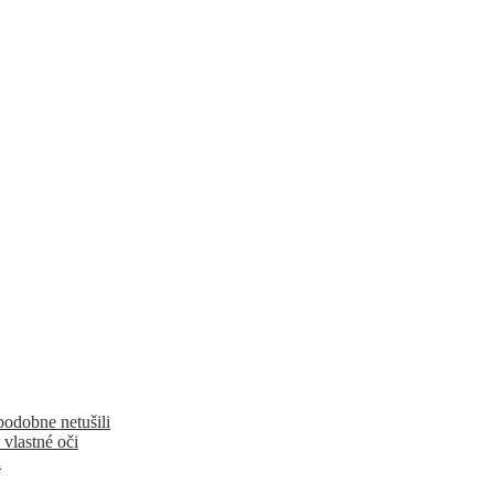
podobne netušili
 vlastné oči
u