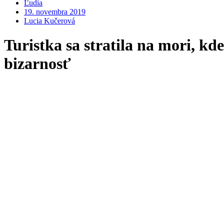
Ľudia
19. novembra 2019
Lucia Kučerová
Turistka sa stratila na mori, k
bizarnosť