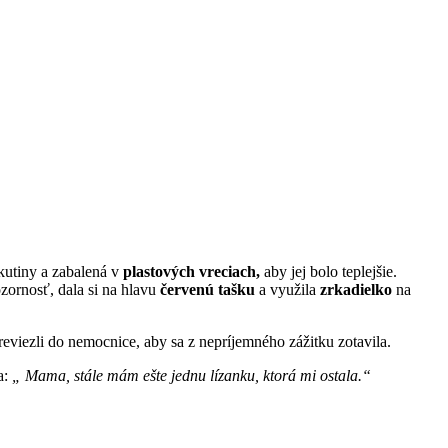
kutiny a zabalená v
plastových vreciach,
aby jej bolo teplejšie.
zornosť, dala si na hlavu
červenú tašku
a využila
zrkadielko
na
eviezli do nemocnice, aby sa z nepríjemného zážitku zotavila.
a:
„ Mama, stále mám ešte jednu lízanku, ktorá mi ostala.“