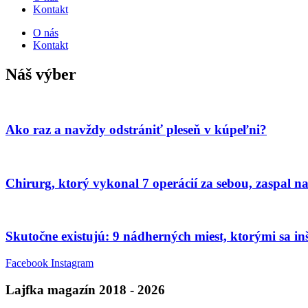
Kontakt
O nás
Kontakt
Náš výber
Ako raz a navždy odstrániť pleseň v kúpeľni?
Chirurg, ktorý vykonal 7 operácií za sebou, zaspal na
Skutočne existujú: 9 nádherných miest, ktorými sa i
Facebook
Instagram
Lajfka magazín 2018 - 2026