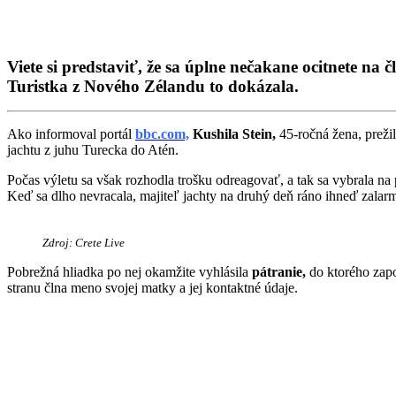
Viete si predstaviť, že sa úplne nečakane ocitnete na
Turistka z Nového Zélandu to dokázala.
Ako informoval portál
bbc.com,
Kushila Stein,
45-ročná žena, preži
jachtu z juhu Turecka do Atén.
Počas výletu sa však rozhodla trošku odreagovať, a tak sa vybrala n
Keď sa dlho nevracala, majiteľ jachty na druhý deň ráno ihneď zalarm
Zdroj: Crete Live
Pobrežná hliadka po nej okamžite vyhlásila
pátranie,
do ktorého zapoj
stranu člna meno svojej matky a jej kontaktné údaje.