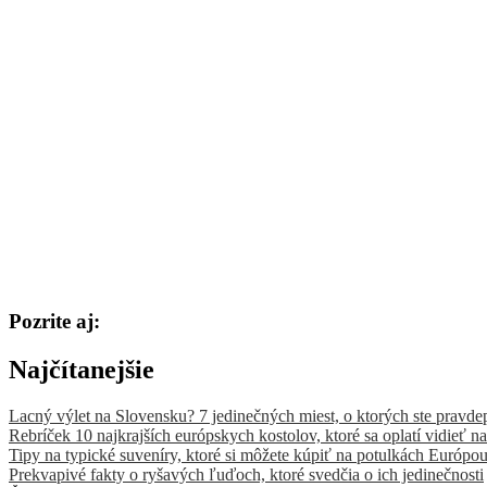
Pozrite aj:
Najčítanejšie
Lacný výlet na Slovensku? 7 jedinečných miest, o ktorých ste pravde
Rebríček 10 najkrajších európskych kostolov, ktoré sa oplatí vidieť na
Tipy na typické suveníry, ktoré si môžete kúpiť na potulkách Európo
Prekvapivé fakty o ryšavých ľuďoch, ktoré svedčia o ich jedinečnosti