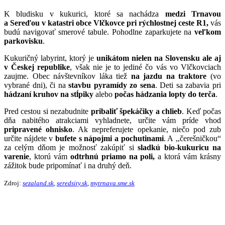
K bludisku v kukurici, ktoré sa nachádza
medzi Trnavou
a Sereďou
v katastri obce Vlčkovce pri rýchlostnej ceste R1,
vás
budú navigovať smerové tabule. Pohodlne zaparkujete na
veľkom
parkovisku
.
Kukuričný labyrint, ktorý je
unikátom nielen na Slovensku ale aj
v Českej republike
, však nie je to jediné čo vás vo Vlčkovciach
zaujme. Obec návštevníkov láka tiež
na jazdu na traktore
(vo
vybrané dni), či na
stavbu pyramídy zo sena
. Deti sa zabavia pri
hádzaní kruhov na stĺpiky
alebo
počas hádzania lopty do terča
.
Pred cestou si nezabudnite
pribaliť špekáčiky a chlieb
. Keď počas
dňa nabitého atrakciami vyhladnete, určite vám príde vhod
pripravené ohnisko
. Ak nepreferujete opekanie, niečo pod zub
určite nájdete v
bufete s nápojmi a pochutinami
. A ,,čerešničkou“
za celým dňom je možnosť zakúpiť si
sladkú bio-kukuricu na
varenie
, ktorú vám
odtrhnú priamo na poli,
a ktorá vám krásny
zážitok bude pripomínať i na druhý deň.
Zdroj:
sezaland.sk
,
seredsity.sk
,
mytrnava.sme.sk