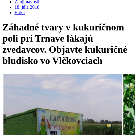
Zaujímavosti
18. júla 2018
Erika
Záhadné tvary v kukuričnom
poli pri Trnave lákajú
zvedavcov. Objavte kukuričné
bludisko vo Vlčkovciach