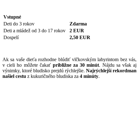
Vstupné
Deti do 3 rokov
Zdarma
Deti a mládež od 3 do 17 rokov
2 EUR
Dospelí
2,50 EUR
Ak sa vaše dieťa rozhodne blúdiť vlčkovským labyrintom bez vás,
v cieli ho môžete čakať
približne za 30 minút
. Nájdu sa však aj
výnimky, ktoré bludisko prejdú rýchlejšie.
Najrýchlejší rekordman
našiel cestu
z kukuričného bludiska za
4 minúty
.