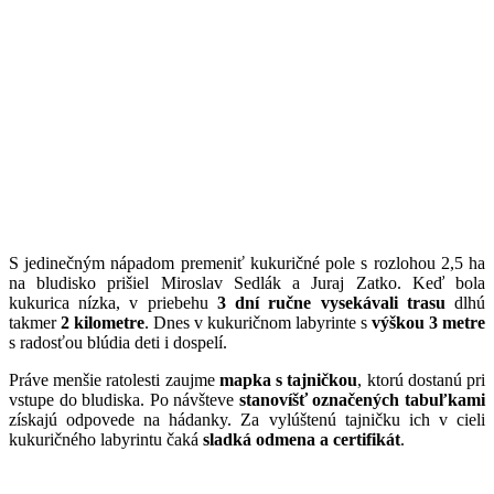
S jedinečným nápadom premeniť kukuričné pole s rozlohou 2,5 ha
na bludisko prišiel Miroslav Sedlák a Juraj Zatko. Keď bola
kukurica nízka, v priebehu
3 dní ručne
vysekávali trasu
dlhú
takmer
2 kilometre
. Dnes v kukuričnom labyrinte s
výškou 3 metre
s radosťou blúdia deti i dospelí.
Práve menšie ratolesti zaujme
mapka s tajničkou
, ktorú dostanú pri
vstupe do bludiska. Po návšteve
stanovíšť
označených tabuľkami
získajú odpovede na hádanky. Za vylúštenú tajničku ich v cieli
kukuričného labyrintu čaká
sladká odmena a certifikát
.