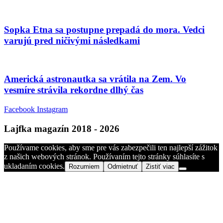
Sopka Etna sa postupne prepadá do mora. Vedci
varujú pred ničivými následkami
Americká astronautka sa vrátila na Zem. Vo
vesmíre strávila rekordne dlhý čas
Facebook
Instagram
Lajfka magazín 2018 - 2026
Používame cookies, aby sme pre vás zabezpečili ten najlepší zážitok
z našich webových stránok. Používaním tejto stránky súhlasíte s
ukladaním cookies.
Rozumiem
Odmietnuť
Zistiť viac