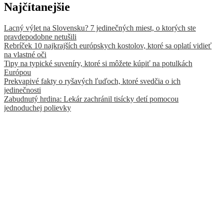
Najčítanejšie
Lacný výlet na Slovensku? 7 jedinečných miest, o ktorých ste
pravdepodobne netušili
Rebríček 10 najkrajších európskych kostolov, ktoré sa oplatí vidieť
na vlastné oči
Tipy na typické suveníry, ktoré si môžete kúpiť na potulkách
Európou
Prekvapivé fakty o ryšavých ľuďoch, ktoré svedčia o ich
jedinečnosti
Zabudnutý hrdina: Lekár zachránil tisícky detí pomocou
jednoduchej polievky