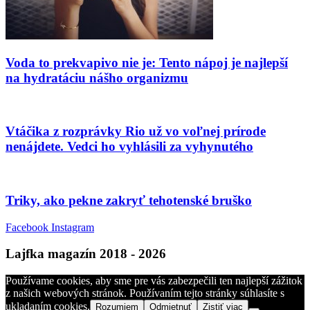
Voda to prekvapivo nie je: Tento nápoj je najlepší
na hydratáciu nášho organizmu
Vtáčika z rozprávky Rio už vo voľnej prírode
nenájdete. Vedci ho vyhlásili za vyhynutého
Triky, ako pekne zakryť tehotenské bruško
Facebook
Instagram
Lajfka magazín 2018 - 2026
Používame cookies, aby sme pre vás zabezpečili ten najlepší zážitok
z našich webových stránok. Používaním tejto stránky súhlasíte s
ukladaním cookies.
Rozumiem
Odmietnuť
Zistiť viac