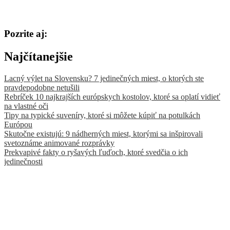
Pozrite aj:
Najčítanejšie
Lacný výlet na Slovensku? 7 jedinečných miest, o ktorých ste
pravdepodobne netušili
Rebríček 10 najkrajších európskych kostolov, ktoré sa oplatí vidieť
na vlastné oči
Tipy na typické suveníry, ktoré si môžete kúpiť na potulkách
Európou
Skutočne existujú: 9 nádherných miest, ktorými sa inšpirovali
svetoznáme animované rozprávky
Prekvapivé fakty o ryšavých ľuďoch, ktoré svedčia o ich
jedinečnosti