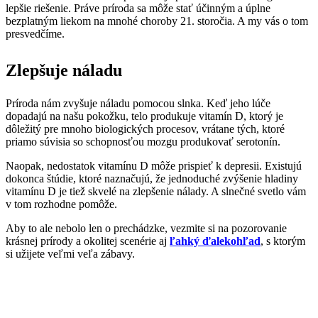
lepšie riešenie. Práve príroda sa môže stať účinným a úplne
bezplatným liekom na mnohé choroby 21. storočia. A my vás o tom
presvedčíme.
Zlepšuje náladu
Príroda nám zvyšuje náladu pomocou slnka. Keď jeho lúče
dopadajú na našu pokožku, telo produkuje vitamín D, ktorý je
dôležitý pre mnoho biologických procesov, vrátane tých, ktoré
priamo súvisia so schopnosťou mozgu produkovať serotonín.
Naopak, nedostatok vitamínu D môže prispieť k depresii. Existujú
dokonca štúdie, ktoré naznačujú, že jednoduché zvýšenie hladiny
vitamínu D je tiež skvelé na zlepšenie nálady. A slnečné svetlo vám
v tom rozhodne pomôže.
Aby to ale nebolo len o prechádzke, vezmite si na pozorovanie
krásnej prírody a okolitej scenérie aj
ľahký ďalekohľad
, s ktorým
si užijete veľmi veľa zábavy.