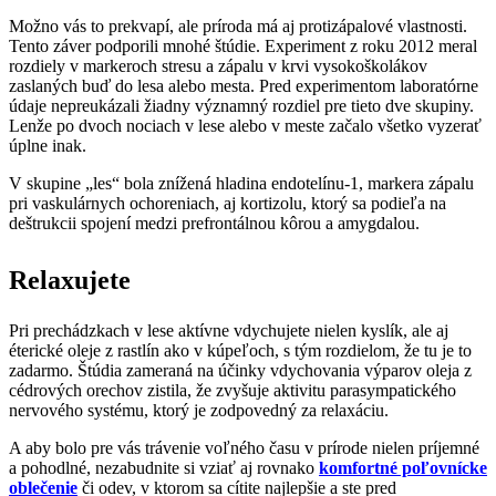
Možno vás to prekvapí, ale príroda má aj protizápalové vlastnosti.
Tento záver podporili mnohé štúdie. Experiment z roku 2012 meral
rozdiely v markeroch stresu a zápalu v krvi vysokoškolákov
zaslaných buď do lesa alebo mesta. Pred experimentom laboratórne
údaje nepreukázali žiadny významný rozdiel pre tieto dve skupiny.
Lenže po dvoch nociach v lese alebo v meste začalo všetko vyzerať
úplne inak.
V skupine „les“ bola znížená hladina endotelínu-1, markera zápalu
pri vaskulárnych ochoreniach, aj kortizolu, ktorý sa podieľa na
deštrukcii spojení medzi prefrontálnou kôrou a amygdalou.
Relaxujete
Pri prechádzkach v lese aktívne vdychujete nielen kyslík, ale aj
éterické oleje z rastlín ako v kúpeľoch, s tým rozdielom, že tu je to
zadarmo. Štúdia zameraná na účinky vdychovania výparov oleja z
cédrových orechov zistila, že zvyšuje aktivitu parasympatického
nervového systému, ktorý je zodpovedný za relaxáciu.
A aby bolo pre vás trávenie voľného času v prírode nielen príjemné
a pohodlné, nezabudnite si vziať aj rovnako
komfortné poľovnícke
oblečenie
či odev, v ktorom sa cítite najlepšie a ste pred