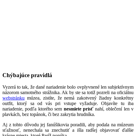
Chýbajúce pravidlá
Vyzerá to tak, že dané nariadenie bolo ovplyvnené len subjektívnym
názorom samotného strážnika. Ak by ste sa totiž pozreli na oficiálnu
webstránku
múzea, zistíte, že nemá zakotvený žiadny konkrétny
outfit, ktorý sa od vás pri vstupe vyžaduje. Objavíte tu iba
nariadenie, podľa ktorého sem
nesmiete prísť
nahí, oblečení len v
plavkách, bez topánok, či bez zakrytia hrudníka.
Aj z tohto dôvodu jej fanúšikovia poradili, aby podala na múzeum
sťažnosť, nenechala sa znechutiť a išla radšej objavovať ďalšie
krásne miesta, ktoré Paríž ponúka.