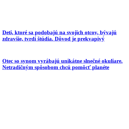
Deti, ktoré sa podobajú na svojich otcov, bývajú
zdravšie, tvrdí štúdia. Dôvod je prekvapivý
Otec so synom vyrábajú unikátne slnečné okuliare.
Netradičným spôsobom chcú pomôcť planéte