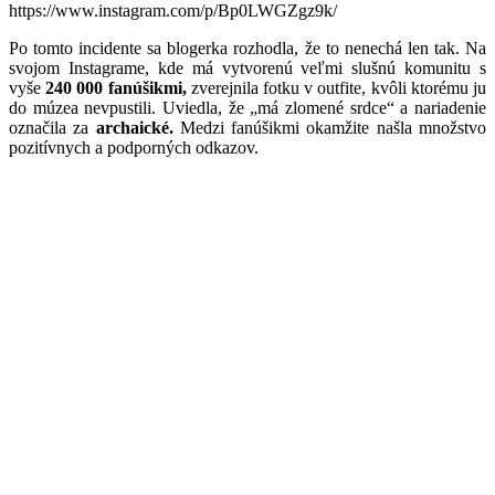
https://www.instagram.com/p/Bp0LWGZgz9k/
Po tomto incidente sa blogerka rozhodla, že to nenechá len tak. Na
svojom Instagrame, kde má vytvorenú veľmi slušnú komunitu s
vyše
240 000 fanúšikmi,
zverejnila fotku v outfite, kvôli ktorému ju
do múzea nevpustili. Uviedla, že „má zlomené srdce“ a nariadenie
označila za
archaické.
Medzi fanúšikmi okamžite našla množstvo
pozitívnych a podporných odkazov.