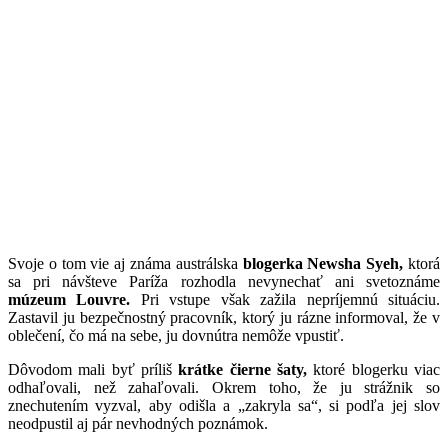
Svoje o tom vie aj známa austrálska
blogerka Newsha Syeh,
ktorá
sa pri návšteve Paríža rozhodla nevynechať ani svetoznáme
múzeum Louvre.
Pri vstupe však zažila nepríjemnú situáciu.
Zastavil ju bezpečnostný pracovník, ktorý ju rázne informoval, že v
oblečení, čo má na sebe, ju dovnútra nemôže vpustiť.
Dôvodom mali byť príliš
krátke čierne šaty,
ktoré blogerku viac
odhaľovali, než zahaľovali. Okrem toho, že ju strážnik so
znechutením vyzval, aby odišla a „zakryla sa“, si podľa jej slov
neodpustil aj pár nevhodných poznámok.