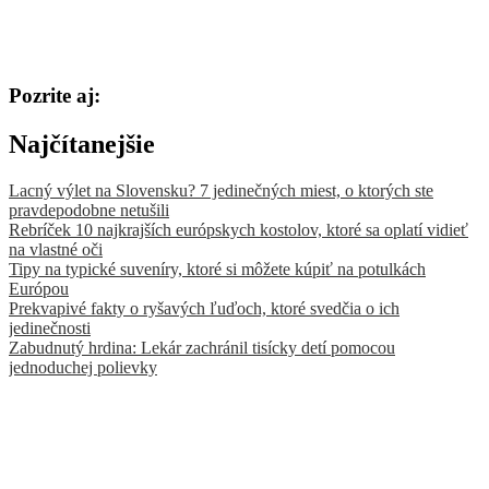
Pozrite aj:
Najčítanejšie
Lacný výlet na Slovensku? 7 jedinečných miest, o ktorých ste
pravdepodobne netušili
Rebríček 10 najkrajších európskych kostolov, ktoré sa oplatí vidieť
na vlastné oči
Tipy na typické suveníry, ktoré si môžete kúpiť na potulkách
Európou
Prekvapivé fakty o ryšavých ľuďoch, ktoré svedčia o ich
jedinečnosti
Zabudnutý hrdina: Lekár zachránil tisícky detí pomocou
jednoduchej polievky