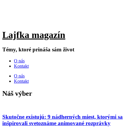
Lajfka magazín
Témy, ktoré prináša sám život
O nás
Kontakt
O nás
Kontakt
Náš výber
Skutočne existujú: 9 nádherných miest, ktorými sa
inšpirovali svetoznáme animované rozprávky