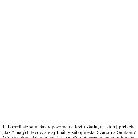
1.
Pozreli ste sa niekedy pozorne na
leviu skalu,
na ktorej prebieha
„krst“ malých levov, ale aj finálny súboj medzi Scarom a Simbom?
Má tvar obrovského zvieraťa s papuľou otvorenou smerom k nebu.