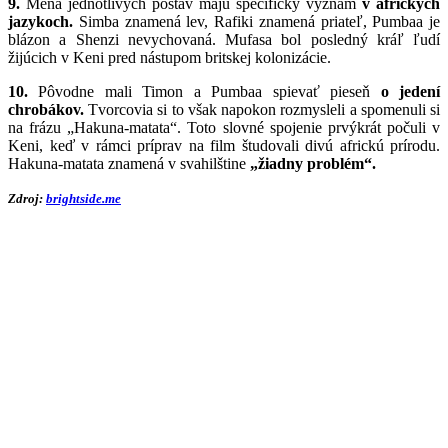
9.
Mená jednotlivých postáv majú špecifický význam
v afrických
jazykoch.
Simba znamená lev, Rafiki znamená priateľ, Pumbaa je
blázon a Shenzi nevychovaná. Mufasa bol posledný kráľ ľudí
žijúcich v Keni pred nástupom britskej kolonizácie.
10.
Pôvodne mali Timon a Pumbaa spievať pieseň
o jedení
chrobákov.
Tvorcovia si to však napokon rozmysleli a spomenuli si
na frázu „Hakuna-matata“. Toto slovné spojenie prvýkrát počuli v
Keni, keď v rámci príprav na film študovali divú africkú prírodu.
Hakuna-matata znamená v svahilštine
„žiadny problém“.
Zdroj:
brightside.me