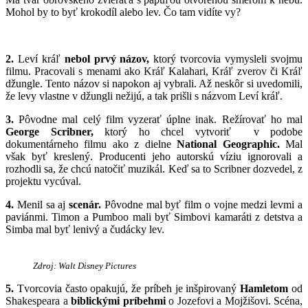
Mohol by to byť krokodíl alebo lev. Čo tam vidíte vy?
2.
Leví kráľ
nebol prvý názov,
ktorý tvorcovia vymysleli svojmu
filmu. Pracovali s menami ako Kráľ Kalahari, Kráľ zverov či Kráľ
džungle. Tento názov si napokon aj vybrali. Až neskôr si uvedomili,
že levy vlastne v džungli nežijú, a tak prišli s názvom Leví kráľ.
3.
Pôvodne mal celý film vyzerať úplne inak. Režírovať ho mal
George Scribner,
ktorý ho chcel vytvoriť v podobe
dokumentárneho filmu ako z dielne
National Geographic.
Mal
však byť kreslený. Producenti jeho autorskú víziu ignorovali a
rozhodli sa, že chcú natočiť muzikál. Keď sa to Scribner dozvedel, z
projektu vycúval.
4.
Menil sa aj
scenár.
Pôvodne mal byť film o vojne medzi levmi a
paviánmi. Timon a Pumboo mali byť Simbovi kamaráti z detstva a
Simba mal byť lenivý a čudácky lev.
Zdroj: Walt Disney Pictures
5.
Tvorcovia často opakujú, že príbeh je inšpirovaný
Hamletom
od
Shakespeara a
biblickými príbehmi
o Jozefovi a Mojžišovi. Scéna,