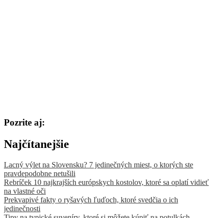
Pozrite aj:
Najčítanejšie
Lacný výlet na Slovensku? 7 jedinečných miest, o ktorých ste
pravdepodobne netušili
Rebríček 10 najkrajších európskych kostolov, ktoré sa oplatí vidieť
na vlastné oči
Prekvapivé fakty o ryšavých ľuďoch, ktoré svedčia o ich
jedinečnosti
Tipy na typické suveníry, ktoré si môžete kúpiť na potulkách