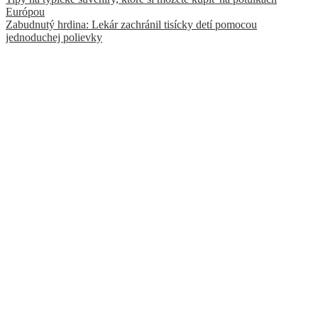
Európou
Zabudnutý hrdina: Lekár zachránil tisícky detí pomocou
jednoduchej polievky