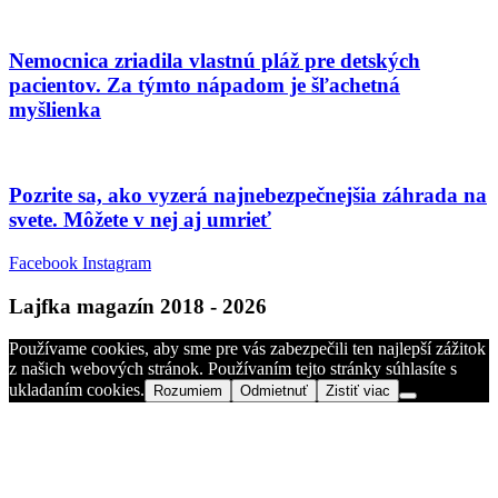
Nemocnica zriadila vlastnú pláž pre detských
pacientov. Za týmto nápadom je šľachetná
myšlienka
Pozrite sa, ako vyzerá najnebezpečnejšia záhrada na
svete. Môžete v nej aj umrieť
Facebook
Instagram
Lajfka magazín 2018 - 2026
Používame cookies, aby sme pre vás zabezpečili ten najlepší zážitok
z našich webových stránok. Používaním tejto stránky súhlasíte s
ukladaním cookies.
Rozumiem
Odmietnuť
Zistiť viac