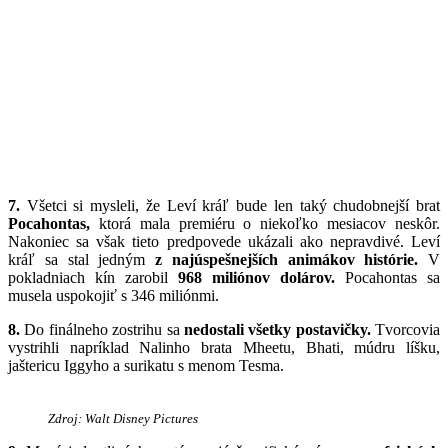
7.
Všetci si mysleli, že Leví kráľ bude len taký chudobnejší brat
Pocahontas,
ktorá mala premiéru o niekoľko mesiacov neskôr.
Nakoniec sa však tieto predpovede ukázali ako nepravdivé. Leví
kráľ sa stal jedným
z najúspešnejších animákov histórie.
V
pokladniach kín zarobil
968 miliónov dolárov.
Pocahontas sa
musela uspokojiť s 346 miliónmi.
8.
Do finálneho zostrihu sa
nedostali všetky postavičky.
Tvorcovia
vystrihli napríklad Nalinho brata Mheetu, Bhati, múdru líšku,
jaštericu Iggyho a surikatu s menom Tesma.
Zdroj: Walt Disney Pictures