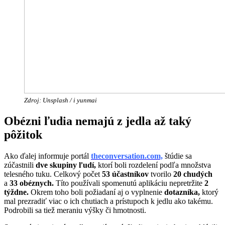
Zdroj: Unsplash / i yunmai
Obézni ľudia nemajú z jedla až taký
pôžitok
Ako ďalej informuje portál
theconversation.com,
štúdie sa
zúčastnili
dve skupiny ľudí,
ktorí boli rozdelení podľa množstva
telesného tuku. Celkový počet
53 účastníkov
tvorilo
20 chudých
a
33 obéznych.
Títo používali spomenutú aplikáciu nepretržite
2
týždne.
Okrem toho boli požiadaní aj o vyplnenie
dotazníka,
ktorý
mal prezradiť viac o ich chutiach a prístupoch k jedlu ako takému.
Podrobili sa tiež meraniu výšky či hmotnosti.