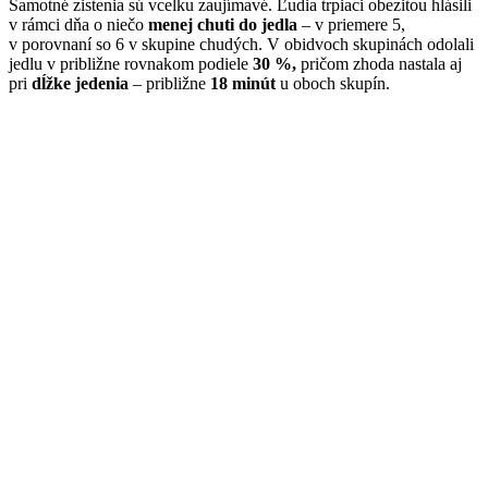
Samotné zistenia sú vcelku zaujímavé. Ľudia trpiaci obezitou hlásili
v rámci dňa o niečo
menej chuti do jedla
– v priemere 5,
v porovnaní so 6 v skupine chudých. V obidvoch skupinách odolali
jedlu v približne rovnakom podiele
30 %,
pričom zhoda nastala aj
pri
dĺžke jedenia
– približne
18 minút
u oboch skupín.