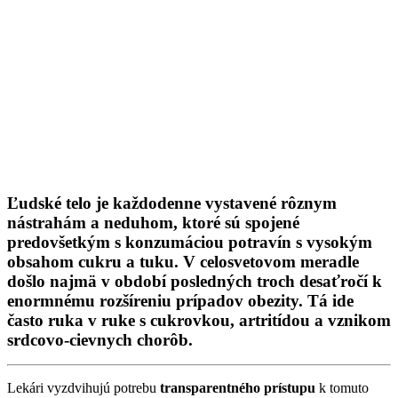
Ľudské telo je každodenne vystavené rôznym
nástrahám a neduhom, ktoré sú spojené
predovšetkým s konzumáciou potravín s vysokým
obsahom cukru a tuku. V celosvetovom meradle
došlo najmä v období posledných troch desaťročí k
enormnému rozšíreniu prípadov obezity. Tá ide
často ruka v ruke s cukrovkou, artritídou a vznikom
srdcovo-cievnych chorôb.
Lekári vyzdvihujú potrebu
transparentného prístupu
k tomuto