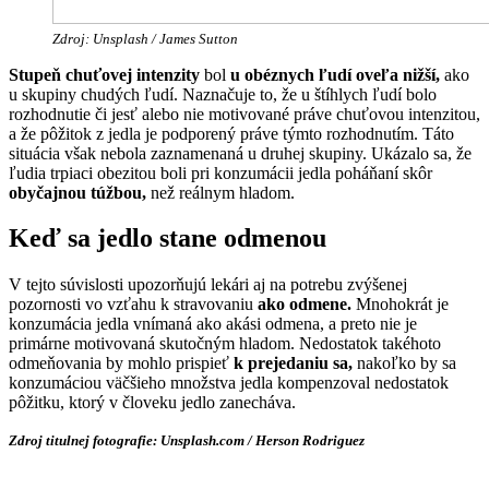
Zdroj: Unsplash / James Sutton
Stupeň chuťovej intenzity
bol
u obéznych ľudí oveľa nižší,
ako
u skupiny chudých ľudí. Naznačuje to, že u štíhlych ľudí bolo
rozhodnutie či jesť alebo nie motivované práve chuťovou intenzitou,
a že pôžitok z jedla je podporený práve týmto rozhodnutím. Táto
situácia však nebola zaznamenaná u druhej skupiny. Ukázalo sa, že
ľudia trpiaci obezitou boli pri konzumácii jedla poháňaní skôr
obyčajnou túžbou,
než reálnym hladom.
Keď sa jedlo stane odmenou
V tejto súvislosti upozorňujú lekári aj na potrebu zvýšenej
pozornosti vo vzťahu k stravovaniu
ako odmene.
Mnohokrát je
konzumácia jedla vnímaná ako akási odmena, a preto nie je
primárne motivovaná skutočným hladom. Nedostatok takéhoto
odmeňovania by mohlo prispieť
k prejedaniu sa,
nakoľko by sa
konzumáciou väčšieho množstva jedla kompenzoval nedostatok
pôžitku, ktorý v človeku jedlo zanecháva.
Zdroj titulnej fotografie:
Unsplash.com / Herson Rodriguez