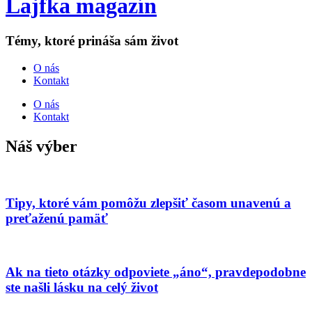
Lajfka magazín
Témy, ktoré prináša sám život
O nás
Kontakt
O nás
Kontakt
Náš výber
Tipy, ktoré vám pomôžu zlepšiť časom unavenú a
preťaženú pamäť
Ak na tieto otázky odpoviete „áno“, pravdepodobne
ste našli lásku na celý život