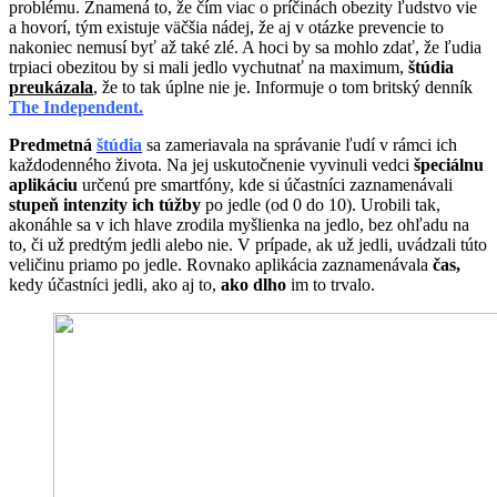
problému. Znamená to, že čím viac o príčinách obezity ľudstvo vie
a hovorí, tým existuje väčšia nádej, že aj v otázke prevencie to
nakoniec nemusí byť až také zlé. A hoci by sa mohlo zdať, že ľudia
trpiaci obezitou by si mali jedlo vychutnať na maximum,
štúdia
preukázala
, že to tak úplne nie je. Informuje o tom britský denník
The Independent.
Predmetná
štúdia
sa zameriavala na správanie ľudí v rámci ich
každodenného života. Na jej uskutočnenie vyvinuli vedci
špeciálnu
aplikáciu
určenú pre smartfóny, kde si účastníci zaznamenávali
stupeň intenzity ich túžby
po jedle (od 0 do 10). Urobili tak,
akonáhle sa v ich hlave zrodila myšlienka na jedlo, bez ohľadu na
to, či už predtým jedli alebo nie. V prípade, ak už jedli, uvádzali túto
veličinu priamo po jedle. Rovnako aplikácia zaznamenávala
čas,
kedy účastníci jedli, ako aj to,
ako dlho
im to trvalo.