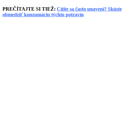
PREČÍTAJTE SI TIEŽ:
Cítite sa často unavení? Skúste
obmedziť konzumáciu týchto potravín