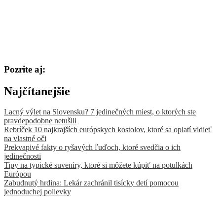
Pozrite aj:
Najčítanejšie
Lacný výlet na Slovensku? 7 jedinečných miest, o ktorých ste
pravdepodobne netušili
Rebríček 10 najkrajších európskych kostolov, ktoré sa oplatí vidieť
na vlastné oči
Prekvapivé fakty o ryšavých ľuďoch, ktoré svedčia o ich
jedinečnosti
Tipy na typické suveníry, ktoré si môžete kúpiť na potulkách
Európou
Zabudnutý hrdina: Lekár zachránil tisícky detí pomocou
jednoduchej polievky