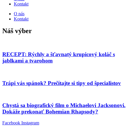
Kontakt
O nás
Kontakt
Náš výber
RECEPT: Rýchly a šťavnatý krupicový koláč s
jablkami a tvarohom
Trápi vás spánok? Prečítajte si tipy od špecialistov
Chystá sa biografický film o Michaelovi Jacksonovi.
Dokáže prekonať Bohemian Rhapsody?
Facebook
Instagram