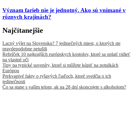
Význam farieb nie je jednotný. Ako sú vnímané v
rôznych krajinách?
Najčítanejšie
Lacný výlet na Slovensku? 7 jedinečných miest, o ktorých ste
pravdepodobne netušili
Rebríček 10 najkrajších európskych kostolov, ktoré sa oplatí vidieť
na vlastné oči
Tipy na typické suveníry, ktoré si môžete kúpiť na potulkách
Európou
Prekvapivé fakty o ryšavých ľuďoch, ktoré svedčia o ich
jedinečnosti
Čo sa stane s vaším telom, ak na 28 dní skoncujete s alkoholom?