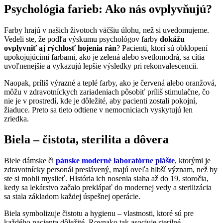
Psychológia farieb: Ako nás ovplyvňujú?
Farby hrajú v našich životoch väčšiu úlohu, než si uvedomujeme.
Vedeli ste, že podľa výskumu psychológov farby
dokážu
ovplyvniť aj rýchlosť hojenia rán
? Pacienti, ktorí sú obklopení
upokojujúcimi farbami, ako je zelená alebo svetlomodrá, sa cítia
uvoľnenejšie a vykazujú lepšie výsledky pri rekonvalescencii.
Naopak, príliš výrazné a teplé farby, ako je červená alebo oranžová,
môžu v zdravotníckych zariadeniach pôsobiť príliš stimulačne, čo
nie je v prostredí, kde je dôležité, aby pacienti zostali pokojní,
žiaduce. Preto sa tieto odtiene v nemocniciach vyskytujú len
zriedka.
Biela – čistota, sterilita a dôvera
Biele dámske či
pánske moderné laboratórne plášte
, ktorými je
zdravotnícky personál preslávený, majú oveľa hlbší význam, než by
ste si mohli myslieť. História ich nosenia siaha až do 19. storočia,
kedy sa lekárstvo začalo preklápať do modernej vedy a sterilizácia
sa stala základom každej úspešnej operácie.
Biela symbolizuje čistotu a hygienu – vlastnosti, ktoré sú pre
každého pacienta dôležité. Rovnako tak asociuje sterilné,