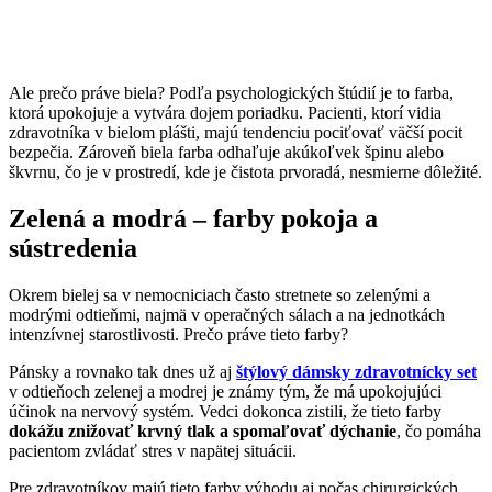
Ale prečo práve biela? Podľa psychologických štúdií je to farba,
ktorá upokojuje a vytvára dojem poriadku. Pacienti, ktorí vidia
zdravotníka v bielom plášti, majú tendenciu pociťovať väčší pocit
bezpečia. Zároveň biela farba odhaľuje akúkoľvek špinu alebo
škvrnu, čo je v prostredí, kde je čistota prvoradá, nesmierne dôležité.
Zelená a modrá – farby pokoja a
sústredenia
Okrem bielej sa v nemocniciach často stretnete so zelenými a
modrými odtieňmi, najmä v operačných sálach a na jednotkách
intenzívnej starostlivosti. Prečo práve tieto farby?
Pánsky a rovnako tak dnes už aj
štýlový dámsky zdravotnícky set
v odtieňoch zelenej a modrej je známy tým, že má upokojujúci
účinok na nervový systém. Vedci dokonca zistili, že tieto farby
dokážu znižovať krvný tlak a spomaľovať dýchanie
, čo pomáha
pacientom zvládať stres v napätej situácii.
Pre zdravotníkov majú tieto farby výhodu aj počas chirurgických