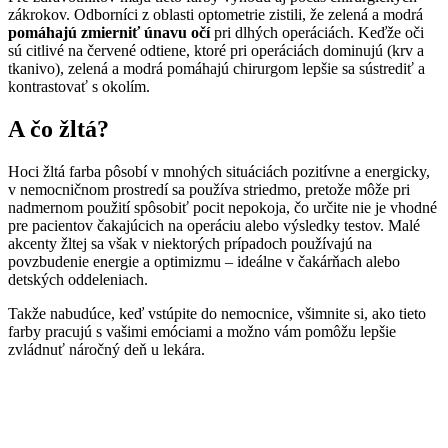
zákrokov. Odborníci z oblasti optometrie zistili, že zelená a modrá
pomáhajú zmierniť únavu očí
pri dlhých operáciách. Keďže oči
sú citlivé na červené odtiene, ktoré pri operáciách dominujú (krv a
tkanivo), zelená a modrá pomáhajú chirurgom lepšie sa sústrediť a
kontrastovať s okolím.
A čo žltá?
Hoci žltá farba pôsobí v mnohých situáciách pozitívne a energicky,
v nemocničnom prostredí sa používa striedmo, pretože môže pri
nadmernom použití spôsobiť pocit nepokoja, čo určite nie je vhodné
pre pacientov čakajúcich na operáciu alebo výsledky testov. Malé
akcenty žltej sa však v niektorých prípadoch používajú na
povzbudenie energie a optimizmu – ideálne v čakárňach alebo
detských oddeleniach.
Takže nabudúce, keď vstúpite do nemocnice, všimnite si, ako tieto
farby pracujú s vašimi emóciami a možno vám pomôžu lepšie
zvládnuť náročný deň u lekára.