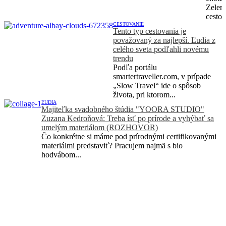
Zelen
cestov
CESTOVANIE
Tento typ cestovania je
považovaný za najlepší. Ľudia z
celého sveta podľahli novému
trendu
Podľa portálu
smartertraveller.com, v prípade
„Slow Travel“ ide o spôsob
života, pri ktorom...
ĽUDIA
Majiteľka svadobného štúdia "YOORA STUDIO"
Zuzana Kedroňová: Treba ísť po prírode a vyhýbať sa
umelým materiálom (ROZHOVOR)
Čo konkrétne si máme pod prírodnými certifikovanými
materiálmi predstaviť? Pracujem najmä s bio
hodvábom...