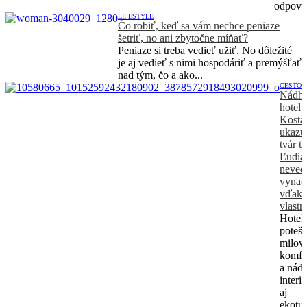
odpoved
LIFESTYLE
Čo robiť, keď sa vám nechce peniaze
šetriť, no ani zbytočne míňať?
Peniaze si treba vedieť užiť. No dôležité
je aj vedieť s nimi hospodáriť a premýšľať
nad tým, čo a ako...
CESTOV
Nádhe
hotel 
Kosta
ukazu
tvár t
Ľudia 
neved
vynac
vďaka
vlastn
Hotel 
poteší
milov
komfo
a nád
interié
aj
ekotur