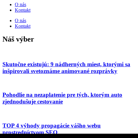
O nás
Kontakt
O nás
Kontakt
Náš výber
Skutočne existujú: 9 nádherných miest, ktorými sa
inšpirovali svetoznáme animované rozprávky
Pohodlie na nezaplatenie pre tých, ktorým auto
zjednodušuje cestovanie
TOP 4 výhody propagácie vášho webu
prostredníctvom SEO