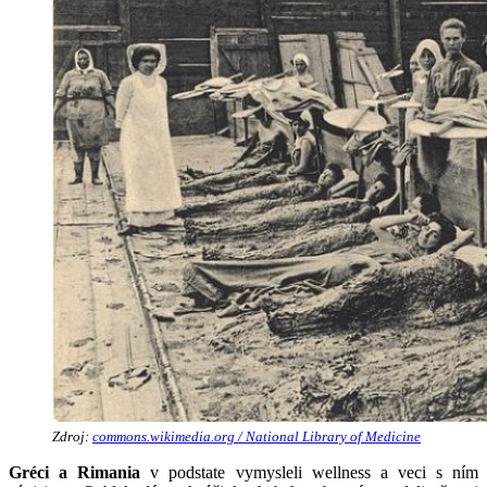
Zdroj:
commons.wikimedia.org / National Library of Medicine
Gréci a Rimania
v podstate vymysleli wellness a veci s ním