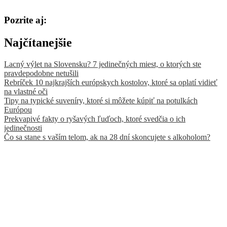
Pozrite aj:
Najčítanejšie
Lacný výlet na Slovensku? 7 jedinečných miest, o ktorých ste
pravdepodobne netušili
Rebríček 10 najkrajších európskych kostolov, ktoré sa oplatí vidieť
na vlastné oči
Tipy na typické suveníry, ktoré si môžete kúpiť na potulkách
Európou
Prekvapivé fakty o ryšavých ľuďoch, ktoré svedčia o ich
jedinečnosti
Čo sa stane s vaším telom, ak na 28 dní skoncujete s alkoholom?