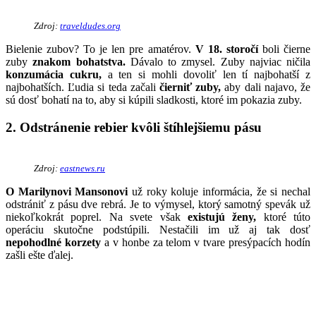
Zdroj:
traveldudes.org
Bielenie zubov? To je len pre amatérov.
V 18. storočí
boli čierne
zuby
znakom bohatstva.
Dávalo to zmysel. Zuby najviac ničila
konzumácia cukru,
a ten si mohli dovoliť len tí najbohatší z
najbohatších. Ľudia si teda začali
čierniť zuby,
aby dali najavo, že
sú dosť bohatí na to, aby si kúpili sladkosti, ktoré im pokazia zuby.
2. Odstránenie rebier kvôli štíhlejšiemu pásu
Zdroj:
eastnews.ru
O Marilynovi Mansonovi
už roky koluje informácia, že si nechal
odstrániť z pásu dve rebrá. Je to výmysel, ktorý samotný spevák už
niekoľkokrát poprel. Na svete však
existujú ženy,
ktoré túto
operáciu skutočne podstúpili. Nestačili im už aj tak dosť
nepohodlné korzety
a v honbe za telom v tvare presýpacích hodín
zašli ešte ďalej.