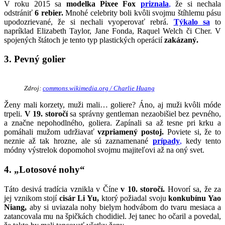
V roku 2015 sa
modelka Pixee Fox
priznala
,
že si nechala
odstrániť
6 rebier.
Mnohé celebrity boli kvôli svojmu štíhlemu pásu
upodozrievané, že si nechali vyoperovať rebrá.
Týkalo
sa
to
napríklad Elizabeth Taylor, Jane Fonda, Raquel Welch či Cher. V
spojených štátoch je tento typ plastických operácií
zakázaný.
3. Pevný golier
Zdroj:
commons.wikimedia.org / Charlie Huang
Ženy mali korzety, muži mali… goliere? Áno, aj muži kvôli móde
trpeli.
V 19. storočí
sa správny gentleman nezaobišiel bez pevného,
a značne nepohodlného, goliera. Zapínali sa až tesne pri krku a
pomáhali mužom udržiavať
vzpriamený postoj.
Poviete si, že to
neznie až tak hrozne, ale sú zaznamenané
prípady
,
kedy tento
módny výstrelok dopomohol svojmu majiteľovi až na oný svet.
4. „Lotosové nohy“
Táto desivá tradícia vznikla v Číne
v 10. storočí.
Hovorí sa, že za
jej vznikom stojí
cisár Li Yu,
ktorý požiadal svoju
konkubínu Yao
Niang,
aby si uviazala nohy bielym hodvábom do tvaru mesiaca a
zatancovala mu na špičkách chodidiel. Jej tanec ho očaril a povedal,