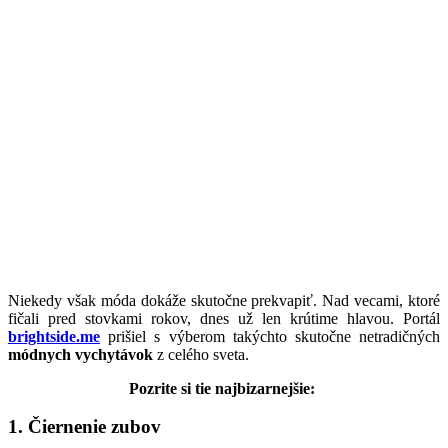
Niekedy však móda dokáže skutočne prekvapiť. Nad vecami, ktoré
fičali pred stovkami rokov, dnes už len krútime hlavou. Portál
brightside.me
prišiel s výberom takýchto skutočne netradičných
módnych vychytávok
z celého sveta.
Pozrite si tie najbizarnejšie:
1. Čiernenie zubov