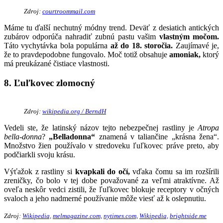
Zdroj:
courtroommail.com
Máme tu ďalší nechutný módny trend. Deväť z desiatich antických
zubárov odporúča nahradiť zubnú pastu vašim
vlastným močom.
Táto vychytávka bola populárna
až do 18. storočia.
Zaujímavé je,
že to pravdepodobne fungovalo. Moč totiž obsahuje
amoniak,
ktorý
má preukázané čistiace vlastnosti.
8. Ľuľkovec zlomocný
Zdroj:
wikipedia.org / BerndH
Vedeli ste, že latinský názov tejto nebezpečnej rastliny je
Atropa
bella-donna
?
„Belladonna“
znamená v taliančine „krásna žena“.
Množstvo žien používalo v stredoveku ľuľkovec práve preto, aby
podčiarkli svoju krásu.
Výťažok z rastliny si
kvapkali do očí,
vďaka čomu sa im rozšírili
zreničky, čo bolo v tej dobe považované za veľmi atraktívne. Až
oveľa neskôr vedci zistili, že ľuľkovec blokuje receptory v očných
svaloch a jeho nadmerné používanie môže viesť až k oslepnutiu.
Zdroj:
Wikipedia,
melmagazine.com,
nytimes.com,
Wikipedia,
brightside.me