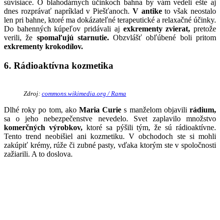
súvisiace. O blahodárnych účinkoch bahna by vám vedeli ešte aj
dnes rozprávať napríklad v Piešťanoch.
V antike
to však neostalo
len pri bahne, ktoré ma dokázateľné terapeutické a relaxačné účinky.
Do bahenných kúpeľov pridávali aj
exkrementy zvierat,
pretože
verili, že
spomaľujú starnutie.
Obzvlášť obľúbené boli pritom
exkrementy krokodílov.
6. Rádioaktívna kozmetika
Zdroj:
commons.wikimedia.org / Rama
Dlhé roky po tom, ako
Maria Curie
s manželom objavili
rádium,
sa o jeho nebezpečenstve nevedelo. Svet zaplavilo množstvo
komerčných výrobkov,
ktoré sa pýšili tým, že sú rádioaktívne.
Tento trend neobišiel ani kozmetiku. V obchodoch ste si mohli
zakúpiť krémy, rúže či zubné pasty, vďaka ktorým ste v spoločnosti
zažiarili. A to doslova.