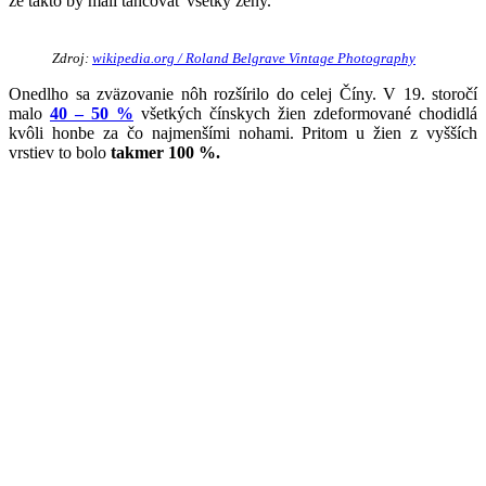
že takto by mali tancovať všetky ženy.
Zdroj:
wikipedia.org / Roland Belgrave Vintage Photography
Onedlho sa zväzovanie nôh rozšírilo do celej Číny. V 19. storočí
malo
40 – 50 %
všetkých čínskych žien zdeformované chodidlá
kvôli honbe za čo najmenšími nohami. Pritom u žien z vyšších
vrstiev to bolo
takmer 100 %.