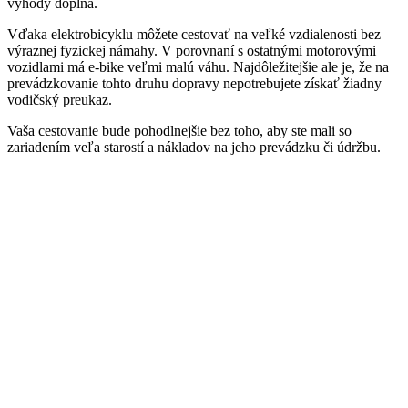
výhody dopĺňa.
Vďaka elektrobicyklu môžete cestovať na veľké vzdialenosti bez
výraznej fyzickej námahy. V porovnaní s ostatnými motorovými
vozidlami má e-bike veľmi malú váhu. Najdôležitejšie ale je, že na
prevádzkovanie tohto druhu dopravy nepotrebujete získať žiadny
vodičský preukaz.
Vaša cestovanie bude pohodlnejšie bez toho, aby ste mali so
zariadením veľa starostí a nákladov na jeho prevádzku či údržbu.