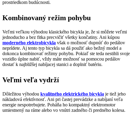
prostriedkom budúcnosti.
Kombinovaný režim pohybu
Veľmi veľkou výhodou klasického bicykla je, že si môžete veľmi
jednoducho a bez fitka precvičiť všetky končatiny. Ani kúpou
moderného elektrobicykla
však o možnosť dupnúť do pedálov
neprídete. Aj tento typ bicykla sa dá použiť ako bežný model a
dokonca kombinovať režimy pohybu. Pokiaľ ste teda nestihli svoje
vozidlo úplne nabiť, vždy máte možnosť sa pomocou pedálov
dostať k najbližšej nabíjacej stanici a doplniť batériu.
Veľmi veľa vydrží
Dôležitou výhodou
kvalitného elektrického bicykla
je tiež jeho
nákladová efektívnosť. Ani pri častej prevádzke a nabíjaní veľa
energie nespotrebujete. Poháňa ho kompaktný elektromotor
umiestnený na ráme alebo vo vnútri zadného či predného kolesa.