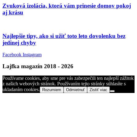
Zvuková izolácia, ktorá vám prinesie domov pokoj
aj krásu
Najlepšie tipy, ako si užiť toto leto dovolenku bez
jedinej chyby
Facebook
Instagram
Lajfka magazín 2018 - 2026
Používame cookies, aby sme pre vás zabezpečili ten najlepší zážitok
z našich webových stránok. Používaním tejto stránky súhlasíte s
ukladaním cookies.
Rozumiem
Odmietnuť
Zistiť viac