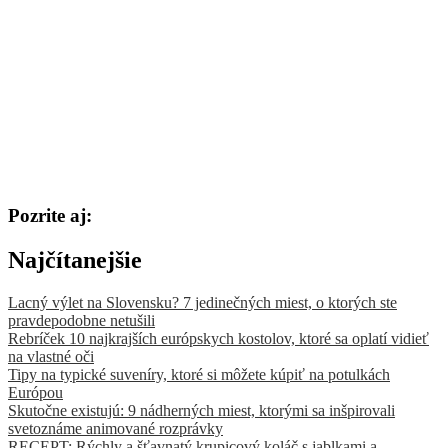
Pozrite aj:
Najčítanejšie
Lacný výlet na Slovensku? 7 jedinečných miest, o ktorých ste
pravdepodobne netušili
Rebríček 10 najkrajších európskych kostolov, ktoré sa oplatí vidieť
na vlastné oči
Tipy na typické suveníry, ktoré si môžete kúpiť na potulkách
Európou
Skutočne existujú: 9 nádherných miest, ktorými sa inšpirovali
svetoznáme animované rozprávky
RECEPT: Rýchly a šťavnatý krupicový koláč s jablkami a