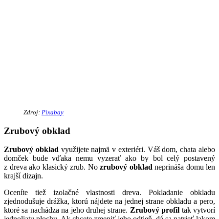
Zdroj:
Pixabay
Zrubový obklad
Zrubový obklad
využijete najmä v exteriéri. Váš dom, chata alebo
domček bude vďaka nemu vyzerať ako by bol celý postavený
z dreva ako klasický zrub. No
zrubový obklad
neprináša domu len
krajší dizajn.
Oceníte tiež izolačné vlastnosti dreva. Pokladanie obkladu
zjednodušuje drážka, ktorú nájdete na jednej strane obkladu a pero,
ktoré sa nachádza na jeho druhej strane.
Zrubový profil
tak vytvorí
jednoliatu plochu. Ak chcete zmeniť jeho odtieň, dá sa natrieť lakom