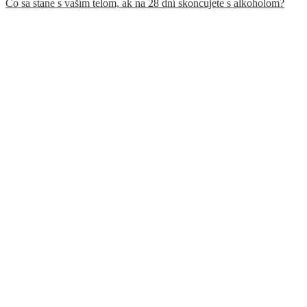
Čo sa stane s vaším telom, ak na 28 dní skoncujete s alkoholom?