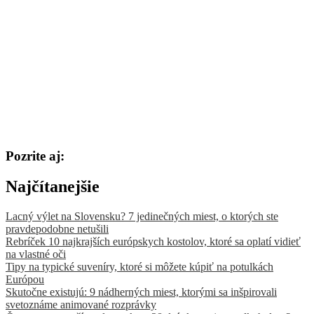
Pozrite aj:
Najčítanejšie
Lacný výlet na Slovensku? 7 jedinečných miest, o ktorých ste
pravdepodobne netušili
Rebríček 10 najkrajších európskych kostolov, ktoré sa oplatí vidieť
na vlastné oči
Tipy na typické suveníry, ktoré si môžete kúpiť na potulkách
Európou
Skutočne existujú: 9 nádherných miest, ktorými sa inšpirovali
svetoznáme animované rozprávky