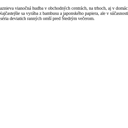
 zaznieva vianočná hudba v obchodných centrách, na trhoch, aj v dom
 Najčastejšie sa vyrába z bambusu a japonského papiera, ale v súčasno
 séria deviatich ranných omší pred Štedrým večerom.