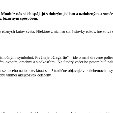
í. Mnohí z nás si ich spájajú s dobrým jedlom a ozdobeným strom
 až bizarným spôsobom.
 rôznych kútov sveta. Niektoré z nich sú staré stovky rokov, iné sotva 
 vianočnými symbolmi. Prvým je
„Caga tio“
– ide o malé drevené polie
kŕmi ovocím, orechmi a sladkosťami. Na Štedrý večer ho potom bijú pali
 sediaceho na toalete, ktorá sa už tradične objavuje v betlehemoch a 
obu takmer akejkoľvek celebrity.