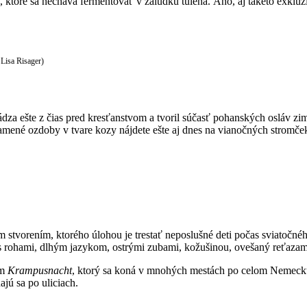
a, ktoré sa necháva fermentovať v žalúdku tuleňa. Áno, aj takéto exkl
 Lisa Risager)
za ešte z čias pred kresťanstvom a tvoril súčasť pohanských osláv zi
mené ozdoby v tvare kozy nájdete ešte aj dnes na vianočných stromček
 stvorením, ktorého úlohou je trestať neposlušné deti počas sviatočné
s rohami, dlhým jazykom, ostrými zubami, kožušinou, ovešaný reťazam
om
Krampusnacht
, ktorý sa koná v mnohých mestách po celom Nemecku 
jú sa po uliciach.