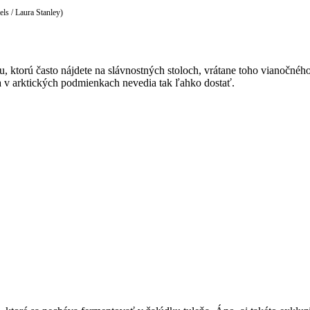
ls / Laura Stanley)
u, ktorú často nájdete na slávnostných stoloch, vrátane toho vianočnéh
sa v arktických podmienkach nevedia tak ľahko dostať.