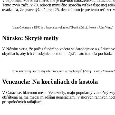
V Japonsku, kde kresťanstvo nie je hlavnou náboženskou tradíciou, s
Tento zvyk začal v 70. rokoch minulého storočia vďaka úspešnej re
uvádza sa, že práve týždeň pred 25. decembrom je pre tento reťazec 
Vianočné menu z KFC je v Japonsku veľmi obľúbené. (Zdroj: Pexels / Alan Wang)
Nórsko: Skryté metly
V Nórsku veria, že počas Štedrého večera sa čarodejnice a zlí duchovi
obydliach, aby ich čarodejnice nemohli nájsť. Táto tradícia pochádz
Nóri schovávajú metly, aby ich čarodejnice nemohli nájsť. (Zdroj: Pexels / Yaroslav
Venezuela: Na korčuliach do kostola
V Caracase, hlavnom meste Venezuely, majú populárny vianočný zvy
obľúbená najmä medzi mladšími generáciami, v skorých ranných hodinác
pri spoločných raňajkách.