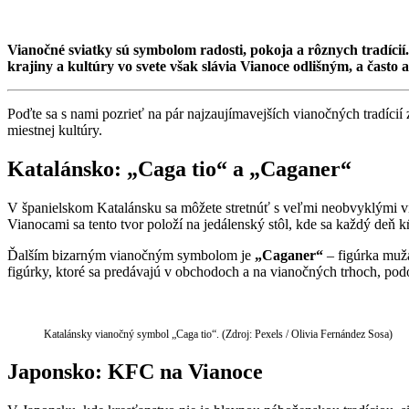
Vianočné sviatky sú symbolom radosti, pokoja a rôznych tradíci
krajiny a kultúry vo svete však slávia Vianoce odlišným, a často
Poďte sa s nami pozrieť na pár najzaujímavejších vianočných tradícií z
miestnej kultúry.
Katalánsko: „Caga tio“ a „Caganer“
V španielskom Katalánsku sa môžete stretnúť s veľmi neobvyklými
Vianocami sa tento tvor položí na jedálenský stôl, kde sa každý deň 
Ďalším bizarným vianočným symbolom je
„Caganer“
– figúrka muža
figúrky, ktoré sa predávajú v obchodoch a na vianočných trhoch, pod
Katalánsky vianočný symbol „Caga tio“. (Zdroj: Pexels / Olivia Fernández Sosa)
Japonsko: KFC na Vianoce