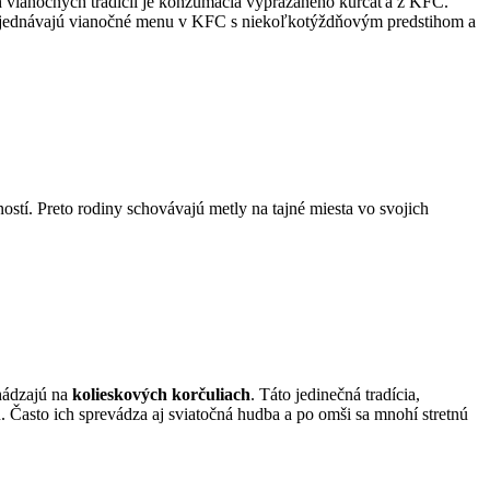
ch vianočných tradícií je konzumácia vyprážaného kurčaťa z KFC.
objednávajú vianočné menu v KFC s niekoľkotýždňovým predstihom a
ostí. Preto rodiny schovávajú metly na tajné miesta vo svojich
hádzajú na
kolieskových korčuliach
. Táto jedinečná tradícia,
. Často ich sprevádza aj sviatočná hudba a po omši sa mnohí stretnú