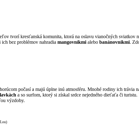
teľov tvorí kresťanská komunita, ktorá na oslavu vianočných sviatkov 
áci ich bez problémov nahradia
mangovníkmi
alebo
banánovníkmi
. Zd
orúcom počasí a majú úplne inú atmosféru. Mnohé rodiny ich trávia na p
plavkách
a so surfom, ktorý si získal srdce nejedného dieťaťa či turist
sťou výzdoby.
 Lou)