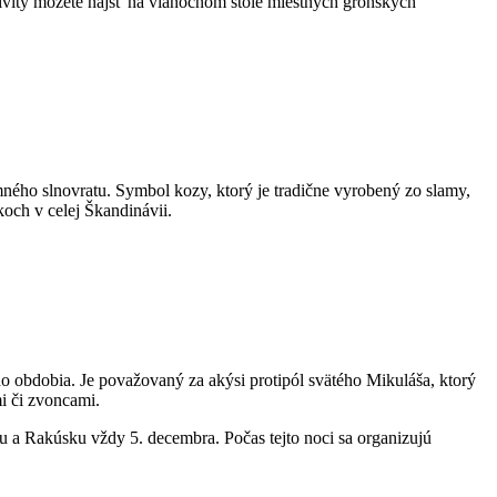
uzivity môžete nájsť na vianočnom stole miestnych grónskych
mného slnovratu. Symbol kozy, ktorý je tradične vyrobený zo slamy,
och v celej Škandinávii.
ho obdobia. Je považovaný za akýsi protipól svätého Mikuláša, ktorý
i či zvoncami.
a Rakúsku vždy 5. decembra. Počas tejto noci sa organizujú