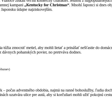
i Vianoce získali veľmi komerčný charakter. Jednou z najpopulárnejší
klamnej kampani
„Kentucky for Christmas“
. Mnohí Japonci si dnes 
v Japonsku údajne najziskovejším.
a túžia zmocniť metiel, aby mohli lietať a prinášať nešťastie do domácn
a z dávnych pohanských povier, no pretrváva dodnes.
 Shuraev)
k – počas adventného obdobia, najmä na ranné bohoslužby, ľudia doc
h uzatvára ulice pre autá, aby si korčuliari mohli užiť pokojnú cestu