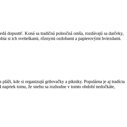
nedá dopustiť. Koná sa tradičná polnočná omša, rozdávajú sa darčeky,
obia si ich svetielkami, rôznymi ozdobami a papierovými hviezdami.
láži, kde si organizujú grilovačky a pikniky. Populárna je aj tradícia
u. I napriek tomu, že snehu sa rozhodne v tomto období nedočkáte,