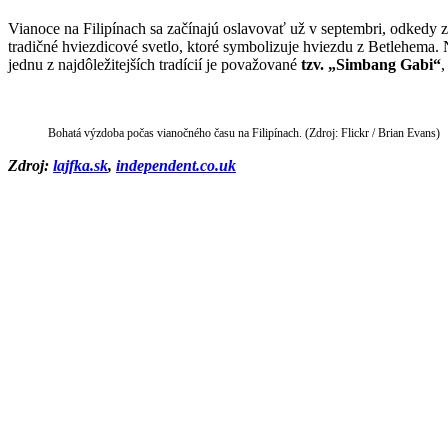
Vianoce na Filipínach sa začínajú oslavovať už v septembri, odkedy
tradičné hviezdicové svetlo, ktoré symbolizuje hviezdu z Betlehema.
jednu z najdôležitejších tradícií je považované
tzv. „Simbang Gabi“
,
Bohatá výzdoba počas vianočného času na Filipínach. (Zdroj: Flickr / Brian Evans)
Zdroj:
lajfka.sk
,
independent.co.uk