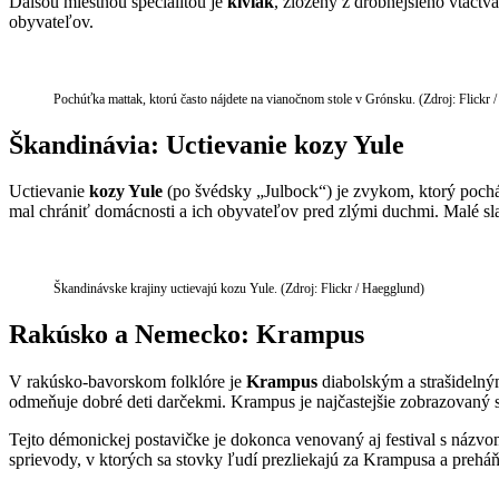
Ďalšou miestnou špecialitou je
kiviak
, zložený z drobnejšieho vtáctv
obyvateľov.
Pochúťka mattak, ktorú často nájdete na vianočnom stole v Grónsku. (Zdroj: Flickr /
Škandinávia: Uctievanie kozy Yule
Uctievanie
kozy Yule
(po švédsky „Julbock“) je zvykom, ktorý pochád
mal chrániť domácnosti a ich obyvateľov pred zlými duchmi. Malé sla
Škandinávske krajiny uctievajú kozu Yule. (Zdroj: Flickr / Haegglund)
Rakúsko a Nemecko: Krampus
V rakúsko-bavorskom folklóre je
Krampus
diabolským a strašidelným
odmeňuje dobré deti darčekmi. Krampus je najčastejšie zobrazovaný 
Tejto démonickej postavičke je dokonca venovaný aj festival s názv
sprievody, v ktorých sa stovky ľudí prezliekajú za Krampusa a preháňa