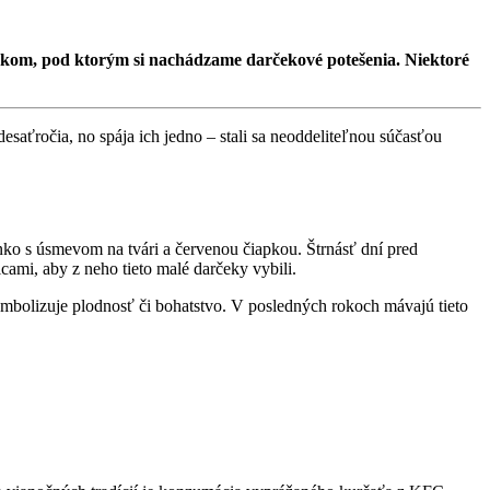
čekom, pod ktorým si nachádzame darčekové potešenia. Niektoré
desaťročia, no spája ich jedno – stali sa neoddeliteľnou súčasťou
nko s úsmevom na tvári a červenou čiapkou. Štrnásť dní pred
cami, aby z neho tieto malé darčeky vybili.
symbolizuje plodnosť či bohatstvo. V posledných rokoch mávajú tieto