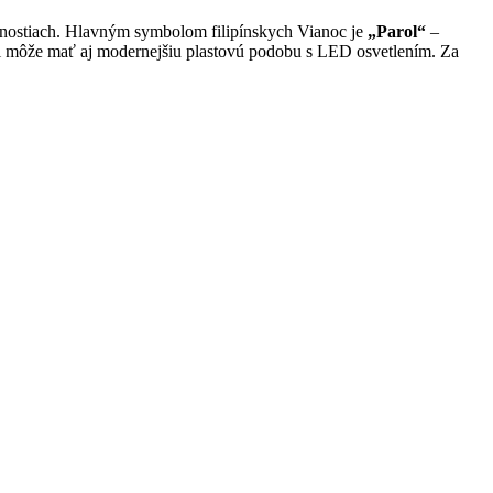
ácnostiach. Hlavným symbolom filipínskych Vianoc je
„Parol“
–
sti môže mať aj modernejšiu plastovú podobu s LED osvetlením. Za