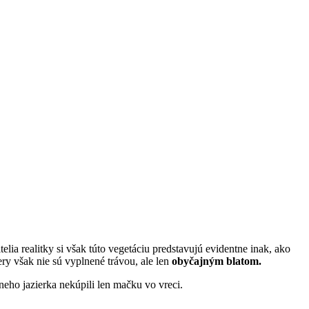
telia realitky si však túto vegetáciu predstavujú evidentne inak, ako
y však nie sú vyplnené trávou, ale len
obyčajným blatom.
eho jazierka nekúpili len mačku vo vreci.