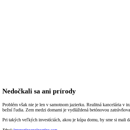
Nedočkali sa ani prírody
Problém však nie je len v samotnom jazierku. Realitná kancelária v 
bežní ľudia. Zem medzi domami je vydláždená betónovou zatrávňovaco
Pri takých veľkých investíciách, akou je kúpa domu, by sme si mali 
Zdroj:
interestingengineering.com