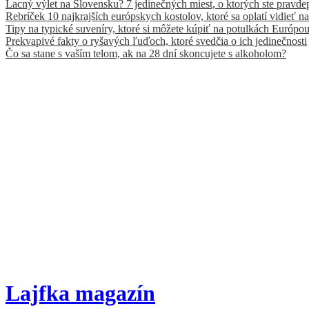
Lacný výlet na Slovensku? 7 jedinečných miest, o ktorých ste pravde
Rebríček 10 najkrajších európskych kostolov, ktoré sa oplatí vidieť na
Tipy na typické suveníry, ktoré si môžete kúpiť na potulkách Európo
Prekvapivé fakty o ryšavých ľuďoch, ktoré svedčia o ich jedinečnosti
Čo sa stane s vaším telom, ak na 28 dní skoncujete s alkoholom?
Lajfka magazín