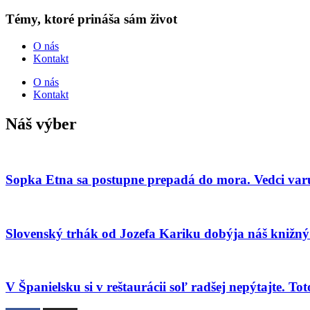
Témy, ktoré prináša sám život
O nás
Kontakt
O nás
Kontakt
Náš výber
Sopka Etna sa postupne prepadá do mora. Vedci var
Slovenský trhák od Jozefa Kariku dobýja náš knižný 
V Španielsku si v reštaurácii soľ radšej nepýtajte. To