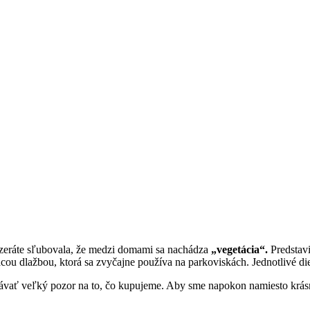
inzeráte sľubovala, že medzi domami sa nachádza
„vegetácia“.
Predstavi
u dlažbou, ktorá sa zvyčajne používa na parkoviskách. Jednotlivé dier
dávať veľký pozor na to, čo kupujeme. Aby sme napokon namiesto krásn