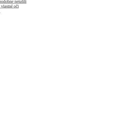
podobne netušili
 vlastné oči
u