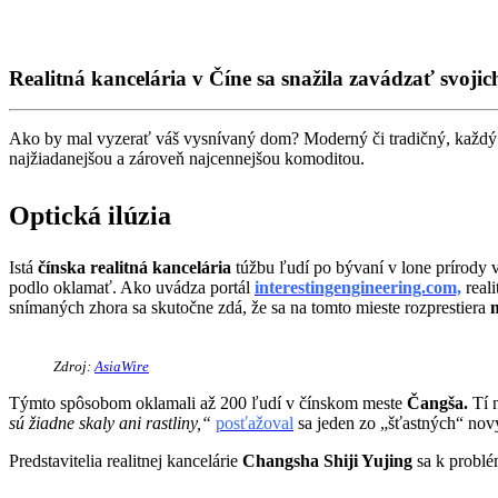
Realitná kancelária v Číne sa snažila zavádzať svoji
Ako by mal vyzerať váš vysnívaný dom? Moderný či tradičný, každý z n
najžiadanejšou a zároveň najcennejšou komoditou.
Optická ilúzia
Istá
čínska realitná kancelária
túžbu ľudí po bývaní v lone prírody 
podlo oklamať. Ako uvádza portál
interestingengineering.com,
reali
snímaných zhora sa skutočne zdá, že sa na tomto mieste rozprestiera
Zdroj:
AsiaWire
Týmto spôsobom oklamali až 200 ľudí v čínskom meste
Čangša.
Tí n
sú žiadne skaly ani rastliny,“
posťažoval
sa jeden zo „šťastných“ nov
Predstavitelia realitnej kancelárie
Changsha Shiji Yujing
sa k problé