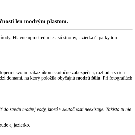
očnosti len modrým plastom.
rody. Hlavne uprostred miest sú stromy, jazierka či parky tou
elopermi svojim zákazníkom skutočne zabezpečila, rozhodla sa ich
edzi domami, na ktorý položila obyčajnú
modrú fóliu.
Pri fotografiách
do stredu modrej vody, ktorá v skutočnosti neexistuje. Takisto tu nie
ude aj jazierko.