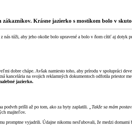
ch zákazníkov. Krásne jazierko s mostíkom bolo v skut
ás túži, aby jeho okolie bolo upravené a bolo v ňom cítiť aj dotyk prí
veľmi dobre chápe. Avšak namiesto toho, aby prírodu v spolupráci dev
tná kancelária na svojich reklamných dokumentoch odfotila priestor m
malebné jazierko.
a podvrh prišli až po tom, ako za byty zaplatili.
„Takže sa mám postaviť 
ých majiteľov.
mu promptne vyjadrili. Údajne nikomu nesľubovali, že medzi domami b