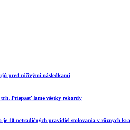
ujú pred ničivými následkami
trh. Priepasť láme všetky rekordy
to je 10 netradičných pravidiel stolovania v rôznych kr