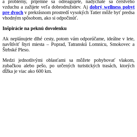
a problémy, príjemne sa odreagujete, nadýchate sa čerstvého
vzduchu a zažijete veľa dobrodružstiev. Aj
dobrý wellness pobyt
pre dvoch
v prekrásnom prostredí vysokých Tatier môže byť predsa
vhodným spôsobom, ako si odpočinúť.
Inšpirácie na peknú dovolenku
Ak neplánujete dlhé cesty, potom vám odporúčame, ideálne v lete,
navštíviť štyri miesta – Poprad, Tatranskú Lomnicu, Smokovec a
Štrbské Pleso.
Medzi jednotlivými oblasťami sa môžete pohybovať vlakom,
zubačkou alebo pešo, po určených turistických trasách, ktorých
dĺžka je viac ako 600 km.