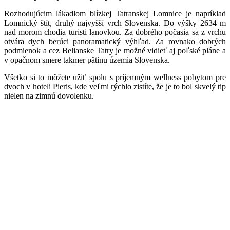
Rozhodujúcim lákadlom blízkej Tatranskej Lomnice je napríklad
Lomnický štít, druhý najvyšší vrch Slovenska. Do výšky 2634 m
nad morom chodia turisti lanovkou. Za dobrého počasia sa z vrchu
otvára dych berúci panoramatický výhľad. Za rovnako dobrých
podmienok a cez Belianske Tatry je možné vidieť aj poľské pláne a
v opačnom smere takmer pätinu územia Slovenska.
Všetko si to môžete užiť spolu s príjemným wellness pobytom pre
dvoch v hoteli Pieris, kde veľmi rýchlo zistíte, že je to bol skvelý tip
nielen na zimnú dovolenku.