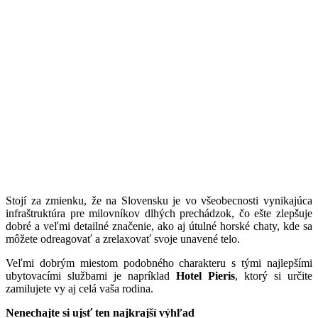
Stojí za zmienku, že na Slovensku je vo všeobecnosti vynikajúca
infraštruktúra pre milovníkov dlhých prechádzok, čo ešte zlepšuje
dobré a veľmi detailné značenie, ako aj útulné horské chaty, kde sa
môžete odreagovať a zrelaxovať svoje unavené telo.
Veľmi dobrým miestom podobného charakteru s tými najlepšími
ubytovacími službami je napríklad
Hotel Pieris
, ktorý si určite
zamilujete vy aj celá vaša rodina.
Nenechajte si ujsť ten najkrajší výhľad