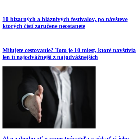
10 bizarných a bláznivých festivalov, po návšteve
ktorých čistí zaručene neostanete
Milujete cestovanie? Toto je 10 miest, ktoré navštívia
len tí najodvážnejší z najodvážnejších
Ako zabodovať u zamestnávateľa a získať si jeho