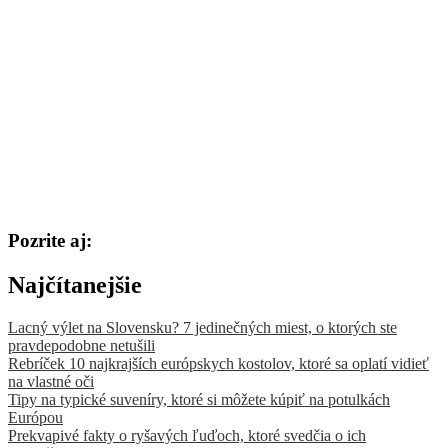
Pozrite aj:
Najčítanejšie
Lacný výlet na Slovensku? 7 jedinečných miest, o ktorých ste
pravdepodobne netušili
Rebríček 10 najkrajších európskych kostolov, ktoré sa oplatí vidieť
na vlastné oči
Tipy na typické suveníry, ktoré si môžete kúpiť na potulkách
Európou
Prekvapivé fakty o ryšavých ľuďoch, ktoré svedčia o ich