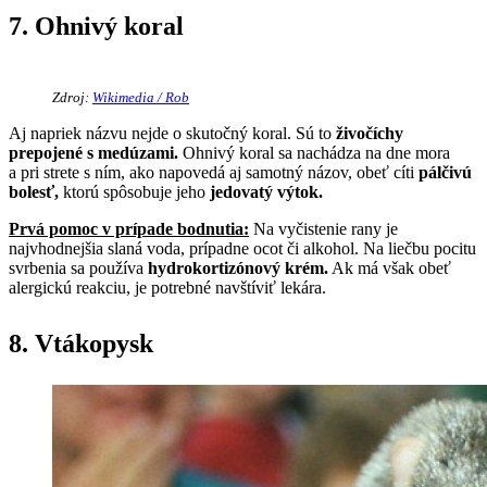
7. Ohnivý koral
Zdroj:
Wikimedia / Rob
Aj napriek názvu nejde o skutočný koral. Sú to
živočíchy
prepojené s medúzami.
Ohnivý koral sa nachádza na dne mora
a pri strete s ním, ako napovedá aj samotný názov, obeť cíti
pálčivú
bolesť,
ktorú spôsobuje jeho
jedovatý výtok.
Prvá pomoc v prípade bodnutia:
Na vyčistenie rany je
najvhodnejšia slaná voda, prípadne ocot či alkohol. Na liečbu pocitu
svrbenia sa používa
hydrokortizónový krém.
Ak má však obeť
alergickú reakciu, je potrebné navštíviť lekára.
8. Vtákopysk