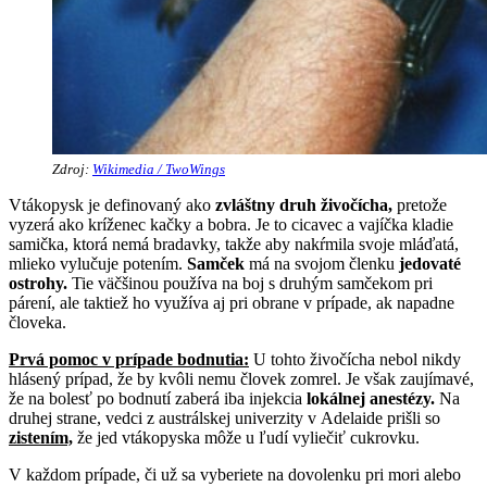
Zdroj:
Wikimedia / TwoWings
Vtákopysk je definovaný ako
zvláštny druh živočícha,
pretože
vyzerá ako kríženec kačky a bobra. Je to cicavec a vajíčka kladie
samička, ktorá nemá bradavky, takže aby nakŕmila svoje mláďatá,
mlieko vylučuje potením.
Samček
má na svojom členku
jedovaté
ostrohy.
Tie väčšinou používa na boj s druhým samčekom pri
párení, ale taktiež ho využíva aj pri obrane v prípade, ak napadne
človeka.
Prvá pomoc v prípade bodnutia:
U tohto živočícha nebol nikdy
hlásený prípad, že by kvôli nemu človek zomrel. Je však zaujímavé,
že na bolesť po bodnutí zaberá iba injekcia
lokálnej anestézy.
Na
druhej strane, vedci z austrálskej univerzity v Adelaide prišli so
zistením,
že jed vtákopyska môže u ľudí vyliečiť cukrovku.
V každom prípade, či už sa vyberiete na dovolenku pri mori alebo