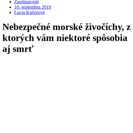
Zaujímavosti
10. septembra 2019
Lucia Kučerová
Nebezpečné morské živočíchy, z
ktorých vám niektoré spôsobia
aj smrť