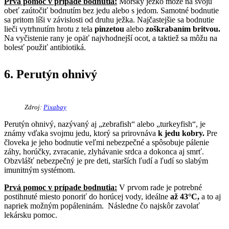
Prvá pomoc v prípade bodnutia:
Morský ježko môže na svoju
obeť zaútočiť bodnutím bez jedu alebo s jedom. Samotné bodnutie
sa pritom líši v závislosti od druhu ježka. Najčastejšie sa bodnutie
lieči vytrhnutím hrotu z tela
pinzetou
alebo
zoškrabaním britvou.
Na vyčistenie rany je opäť najvhodnejší ocot, a taktiež sa môžu na
bolesť použiť antibiotiká.
6. Perutýn ohnivý
Zdroj:
Pixabay
Perutýn ohnivý, nazývaný aj „zebrafish“ alebo „turkeyfish“, je
známy vďaka svojmu jedu, ktorý sa prirovnáva
k jedu kobry.
Pre
človeka je jeho bodnutie veľmi nebezpečné a spôsobuje pálenie
záhy, horúčky, zvracanie, zlyhávanie srdca a dokonca aj smrť.
Obzvlášť nebezpečný je pre deti, starších ľudí a ľudí so slabým
imunitným systémom.
Prvá pomoc v prípade bodnutia:
V prvom rade je potrebné
postihnuté miesto ponoriť do horúcej vody, ideálne
až 43°C,
a to aj
napriek možným popáleninám. Následne čo najskôr zavolať
lekársku pomoc.