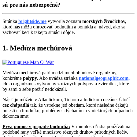
sú pre nás nebezpečné?
Stránka
brightside.me
vytvorila zoznam
morských živočíchov,
ktoré nás môžu ohrozovať bodnutím a ponúkla aj návod, ako sa
zachovať keď k takejto situácii dôjde.
1. Medúza mechúrová
Medúza mechúrová patrí medzi mnohobunkové organizmy,
konkrétne
polypy.
Ako uvádza stránka
nationalgeographic.com,
ide o organizmus vytvorený z rôznych polypov a zvieratiek, ktoré
by sami o sebe prežiť nedokázali.
Nájsť ju môžete v Atlantickom, Tichom a Indickom oceáne. Útočí
cez chápadlá
tak, že vstrekne jed obetiam, ktoré následne čakajú
bolesti na hrudníku, problémy s dýchaním a v niektorých prípadoch
dokonca smrť.
Prvá pomoc v prípade bodnutia:
V minulosti ľudia používali na
podobné rany veľké množstvo rôznych druhov prírodných liečiv.