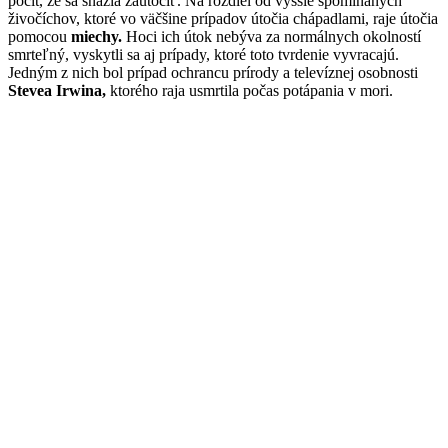
pocit, že sa snažia zaútočiť. Na rozdiel od vyššie spomínaných
živočíchov, ktoré vo väčšine prípadov útočia chápadlami, raje útočia
pomocou
miechy.
Hoci ich útok nebýva za normálnych okolností
smrteľný, vyskytli sa aj prípady, ktoré toto tvrdenie vyvracajú.
Jedným z nich bol prípad ochrancu prírody a televíznej osobnosti
Stevea Irwina,
ktorého raja usmrtila počas potápania v mori.