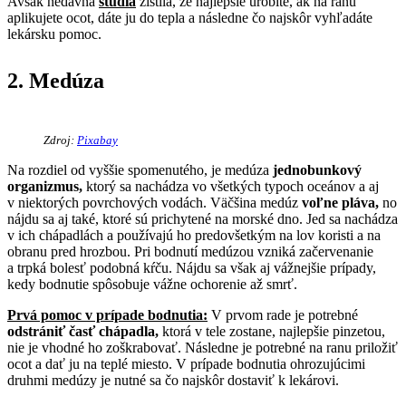
Avšak nedávna
štúdia
zistila, že najlepšie urobíte, ak na ranu
aplikujete ocot, dáte ju do tepla a následne čo najskôr vyhľadáte
lekársku pomoc.
2. Medúza
Zdroj:
Pixabay
Na rozdiel od vyššie spomenutého, je medúza
jednobunkový
organizmus,
ktorý sa nachádza vo všetkých typoch oceánov a aj
v niektorých povrchových vodách. Väčšina medúz
voľne pláva,
no
nájdu sa aj také, ktoré sú prichytené na morské dno. Jed sa nachádza
v ich chápadlách a používajú ho predovšetkým na lov koristi a na
obranu pred hrozbou. Pri bodnutí medúzou vzniká začervenanie
a trpká bolesť podobná kŕču. Nájdu sa však aj vážnejšie prípady,
kedy bodnutie spôsobuje vážne ochorenie až smrť.
Prvá pomoc v prípade bodnutia:
V prvom rade je potrebné
odstrániť časť chápadla,
ktorá v tele zostane, najlepšie pinzetou,
nie je vhodné ho zoškrabovať. Následne je potrebné na ranu priložiť
ocot a dať ju na teplé miesto. V prípade bodnutia ohrozujúcimi
druhmi medúzy je nutné sa čo najskôr dostaviť k lekárovi.