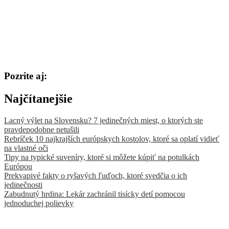
Pozrite aj:
Najčítanejšie
Lacný výlet na Slovensku? 7 jedinečných miest, o ktorých ste
pravdepodobne netušili
Rebríček 10 najkrajších európskych kostolov, ktoré sa oplatí vidieť
na vlastné oči
Tipy na typické suveníry, ktoré si môžete kúpiť na potulkách
Európou
Prekvapivé fakty o ryšavých ľuďoch, ktoré svedčia o ich
jedinečnosti
Zabudnutý hrdina: Lekár zachránil tisícky detí pomocou
jednoduchej polievky