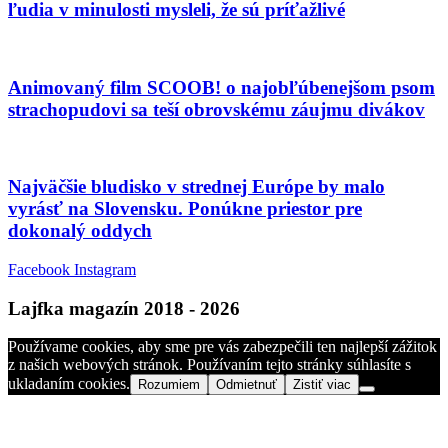
ľudia v minulosti mysleli, že sú príťažlivé
Animovaný film SCOOB! o najobľúbenejšom psom
strachopudovi sa teší obrovskému záujmu divákov
Najväčšie bludisko v strednej Európe by malo
vyrásť na Slovensku. Ponúkne priestor pre
dokonalý oddych
Facebook
Instagram
Lajfka magazín 2018 - 2026
Používame cookies, aby sme pre vás zabezpečili ten najlepší zážitok
z našich webových stránok. Používaním tejto stránky súhlasíte s
ukladaním cookies.
Rozumiem
Odmietnuť
Zistiť viac