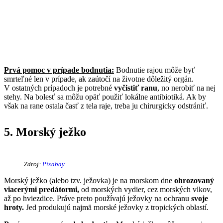
Prvá pomoc v prípade bodnutia:
Bodnutie rajou môže byť
smrteľné len v prípade, ak zaútočí na životne dôležitý orgán.
V ostatných prípadoch je potrebné
vyčistiť ranu
, no nerobiť na nej
stehy. Na bolesť sa môžu opäť použiť lokálne antibiotiká. Ak by
však na rane ostala časť z tela raje, treba ju chirurgicky odstrániť.
5. Morský ježko
Zdroj:
Pixabay
Morský ježko (alebo tzv. ježovka) je na morskom dne
ohrozovaný
viacerými predátormi,
od morských vydier, cez morských vlkov,
až po hviezdice. Práve preto používajú ježovky na ochranu
svoje
hroty.
Jed produkujú najmä morské ježovky z tropických oblastí.