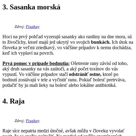
3. Sasanka morská
Zdroj:
Pixabay
Hoci na prvý pohľad vyzerajú sasanky ako rastliny na dne mora, sú
to živočíchy, ktoré majú jed ukrytý vo svojich
bunkách.
Ich útok na
človeka je veľmi zriedkavý, vo väčšine prípadov k nemu dochádza,
keď ich vyplaví na povrch.
Prvá pomoc v prípade bodnutia:
Ošetrenie rany závisí od toho,
aký druh sasanky na vás zaútočí, a aký počet toxínov do vás
vypustí. Vo väčšine prípadov stačí
odstrániť ostne,
ktoré po
bodnutí zostávajú v tele a vyčistiť ranu. Pokiaľ bolesť pretrváva,
potlačiť by ju mali lieky na bolesť alebo lokálne antibiotiká.
4. Raja
Zdroj:
Pixabay
Raje síce nepatria medzi útočné, avšak môžu v človeku vyvolať