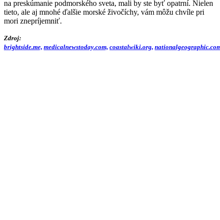
na preskúmanie podmorského sveta, mali by ste byť opatrní. Nielen
tieto, ale aj mnohé ďalšie morské živočíchy, vám môžu chvíle pri
mori znepríjemniť.
Zdroj:
brightside.me,
medicalnewstoday.com,
coastalwiki.org,
nationalgeographic.co