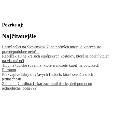
Pozrite aj:
Najčítanejšie
Lacný výlet na Slovensku? 7 jedinečných miest, o ktorých ste
pravdepodobne netušili
Rebríček 10 najkrajších európskych kostolov, ktoré sa oplatí vidieť
na vlastné oči
Tipy na typické suveníry, ktoré si môžete kúpiť na potulkách
Európou
Prekvapivé fakty o ryšavých ľuďoch, ktoré svedčia o ich
jedinečnosti
Zabudnutý hrdina: Lekár zachránil tisícky detí pomocou
jednoduchej polievky