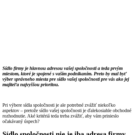
Sídlo firmy je hlavnou adresou vašej spoločnosti a teda prvým
miestom, ktoré je spojené s vaším podnikaním. Preto by mal byť
výber správneho miesta pre sídlo vašej spoločnosti pre vás ako jej
majiteľa najvyššou prioritou.
Pri výbere sídla spoločnosti je ale potrebné zvážiť niekoľko
aspektov – pretože sídlo vašej spoločnosti je ďalekosiahle obchodné
rozhodnutie. Aké kritériá teda treba zvážiť, aby vám prinieslo
očakávaný úspech?
Sídlo spoločnosti nie je iba adresa firmy