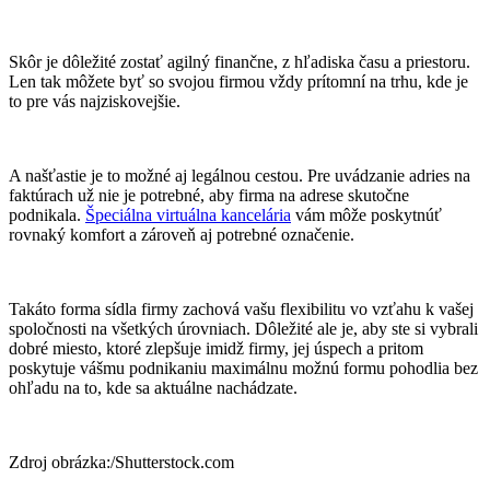
Skôr je dôležité zostať agilný finančne, z hľadiska času a priestoru.
Len tak môžete byť so svojou firmou vždy prítomní na trhu, kde je
to pre vás najziskovejšie.
A našťastie je to možné aj legálnou cestou. Pre uvádzanie adries na
faktúrach už nie je potrebné, aby firma na adrese skutočne
podnikala.
Špeciálna virtuálna kancelária
vám môže poskytnúť
rovnaký komfort a zároveň aj potrebné označenie.
Takáto forma sídla firmy zachová vašu flexibilitu vo vzťahu k vašej
spoločnosti na všetkých úrovniach. Dôležité ale je, aby ste si vybrali
dobré miesto, ktoré zlepšuje imidž firmy, jej úspech a pritom
poskytuje vášmu podnikaniu maximálnu možnú formu pohodlia bez
ohľadu na to, kde sa aktuálne nachádzate.
Zdroj obrázka:/Shutterstock.com