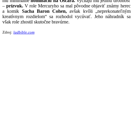
mu minimálne
nomináciu na Oscara.
Vyčítajú mu jedinú drobnosť
–
prízvuk.
V role Mercuryho sa mal pôvodne objaviť známy herec
a komik
Sacha Baron Cohen,
avšak kvôli „neprekonateľným
kreatívnym rozdielom“ sa rozhodol vycúvať. Jeho náhradník sa
však role zhostil skutočne bravúrne.
Zdroj:
ladbible.com