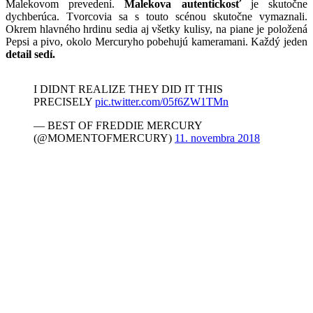
Malekovom prevedení.
Malekova autentickosť
je skutočne
dychberúca. Tvorcovia sa s touto scénou skutočne vymaznali.
Okrem hlavného hrdinu sedia aj všetky kulisy, na piane je položená
Pepsi a pivo, okolo Mercuryho pobehujú kameramani. Každý jeden
detail sedí.
I DIDNT REALIZE THEY DID IT THIS
PRECISELY
pic.twitter.com/05f6ZW1TMn
— BEST OF FREDDIE MERCURY
(@MOMENTOFMERCURY)
11. novembra 2018