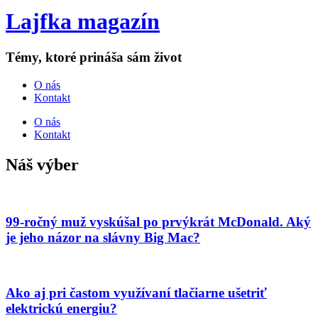
Lajfka magazín
Témy, ktoré prináša sám život
O nás
Kontakt
O nás
Kontakt
Náš výber
99-ročný muž vyskúšal po prvýkrát McDonald. Aký
je jeho názor na slávny Big Mac?
Ako aj pri častom využívaní tlačiarne ušetriť
elektrickú energiu?