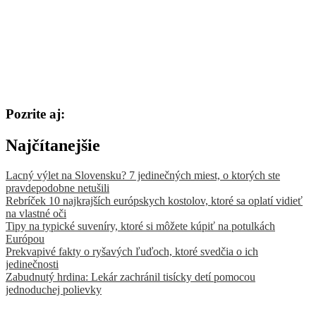
Pozrite aj:
Najčítanejšie
Lacný výlet na Slovensku? 7 jedinečných miest, o ktorých ste
pravdepodobne netušili
Rebríček 10 najkrajších európskych kostolov, ktoré sa oplatí vidieť
na vlastné oči
Tipy na typické suveníry, ktoré si môžete kúpiť na potulkách
Európou
Prekvapivé fakty o ryšavých ľuďoch, ktoré svedčia o ich
jedinečnosti
Zabudnutý hrdina: Lekár zachránil tisícky detí pomocou
jednoduchej polievky