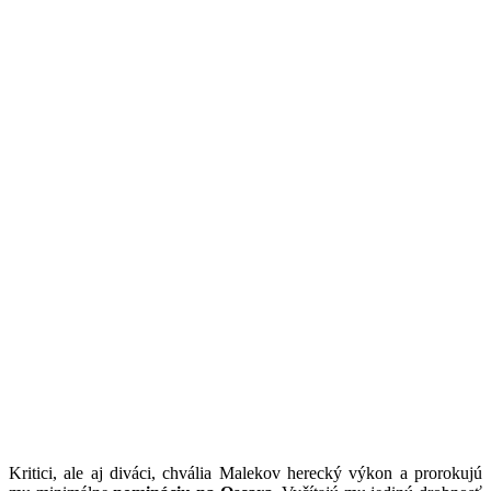
Kritici, ale aj diváci, chvália Malekov herecký výkon a prorokujú