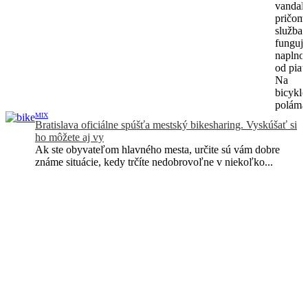
vandali
pričom
služba
funguje
naplno 
od piat
Na
bicykl
polámali
MIX
Bratislava oficiálne spúšťa mestský bikesharing. Vyskúšať si
ho môžete aj vy
Ak ste obyvateľom hlavného mesta, určite sú vám dobre
známe situácie, kedy trčíte nedobrovoľne v niekoľko...