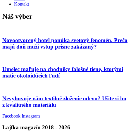
Kontakt
Náš výber
Novootvorený hotel ponúka svetový fenomén. Prečo
majú doň muži vstup prísne zakázaný?
Umelec maľuje na chodníky falošné tiene, ktorými
mätie okoloidúcich ľudí
Nevyhovuje vám textilné zloženie odevu? Ušite si ho
z kvalitného materiálu
Facebook
Instagram
Lajfka magazín 2018 - 2026