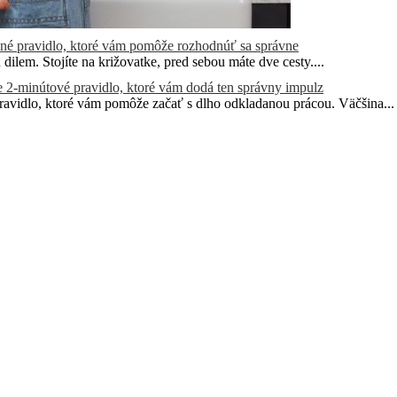
rené pravidlo, ktoré vám pomôže rozhodnúť sa správne
dilem. Stojíte na križovatke, pred sebou máte dve cesty....
e 2-minútové pravidlo, ktoré vám dodá ten správny impulz
avidlo, ktoré vám pomôže začať s dlho odkladanou prácou. Väčšina...