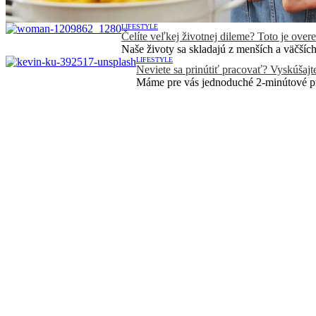
LIFESTYLE
Čelíte veľkej životnej dileme? Toto je ove
Naše životy sa skladajú z menších a väčších 
LIFESTYLE
Neviete sa prinútiť pracovať? Vyskúšajt
Máme pre vás jednoduché 2-minútové pr