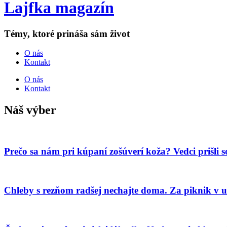
Lajfka magazín
Témy, ktoré prináša sám život
O nás
Kontakt
O nás
Kontakt
Náš výber
Prečo sa nám pri kúpaní zošúverí koža? Vedci prišli
Chleby s rezňom radšej nechajte doma. Za piknik v u