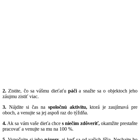
2.
Zistite, čo sa vášmu dieťaťu
páči
a snažte sa o objektoch jeho
záujmu zistiť viac.
3.
Nájdite si čas na
spoločnú aktivitu,
ktorá je zaujímavá pre
oboch, a venujte sa jej aspoň raz do týždňa.
4.
Ak sa vám vaše dieťa chce
s niečím zdôveriť,
okamžite prestaňte
pracovať a venujte sa mu na 100 %.
5.
Vypočujte si jeho
názory,
aj keď sa od vašich líšia. Nechajte ho