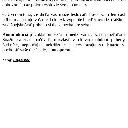
dohovoriť, a až potom vyslovte svoje námietky.
6.
Uvedomte si, že dieťa vás
môže testovať.
Povie vám len časť
príbehu a sleduje vašu reakciu. Ak vypeníte hneď v úvode, ďalšiu a
závažnejšiu časť príbehu si dieťa nechá pre seba.
Komunikácia
je základom vzťahu medzi vami a vaším dieťaťom.
Snažte sa viac počúvať, obzvlášť v citlivom období puberty.
Nekričte, nepoučujte, nekritizujte a nevyhrážajte sa. Snažte sa
pochopiť vaše dieťa a byť mu oporou.
Zdroj:
Brightside