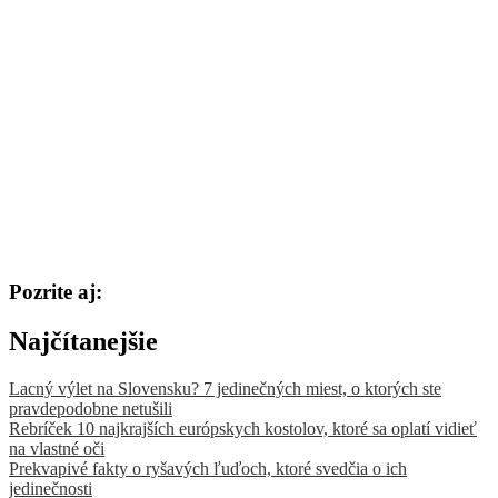
Pozrite aj:
Najčítanejšie
Lacný výlet na Slovensku? 7 jedinečných miest, o ktorých ste
pravdepodobne netušili
Rebríček 10 najkrajších európskych kostolov, ktoré sa oplatí vidieť
na vlastné oči
Prekvapivé fakty o ryšavých ľuďoch, ktoré svedčia o ich
jedinečnosti