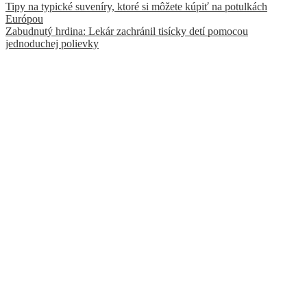
Tipy na typické suveníry, ktoré si môžete kúpiť na potulkách
Európou
Zabudnutý hrdina: Lekár zachránil tisícky detí pomocou
jednoduchej polievky