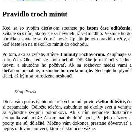
Pravidlo troch minút
Keď sa so svojím dieťaťom stretnete
po istom čase odlúčenia,
zvítajte sa s ním, akoby ste sa nevideli už veľmi dlho. Vezmite ho do
náručia a spýtajte sa, čo má nové. Uplatňujte toto pravidlo vždy, aj
keď idete len na niekoľko minút do obchodu.
Po tom, ako sa zvítate, strávte
3 minúty rozhovorom.
Zaujímajte sa
o to, čo zažilo, keď ste spolu neboli. Dôležité je mať oči v jednej
úrovni a skutočne ho počúvať. Ak sa rozhovor medzi vami a
dieťaťom pretiahne, rozhodne
ho neukončujte.
Nechajte ho plynúť
ďalej, až kým sa prirodzene neskončí.
Zdroj: Pexels
Dieťa vám počas týchto niekoľkých minút povie
všetko dôležité,
čo
si zapamätalo. Odložte telefón, zabudnite na okolitý svet a venujte
sa výhradne svojmu potomkovi. Ak s ním nebudete dostatočne
komunikovať, môže časom nadobudnúť pocit, že jeho názory a
pocity nie sú dôležité. Možno vám dokonca prestane dôverovať a
neprezradí vám ani veci, ktoré sú skutočne vážne.