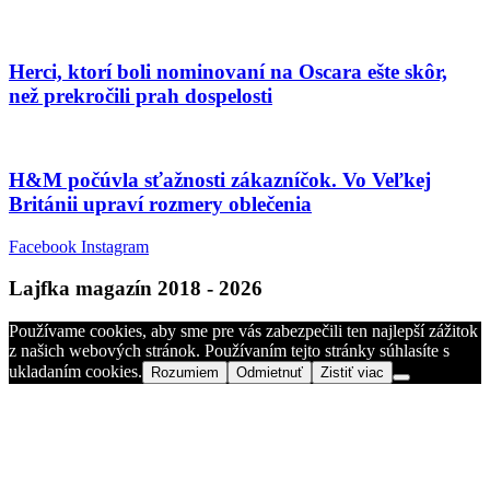
Herci, ktorí boli nominovaní na Oscara ešte skôr,
než prekročili prah dospelosti
H&M počúvla sťažnosti zákazníčok. Vo Veľkej
Británii upraví rozmery oblečenia
Facebook
Instagram
Lajfka magazín 2018 - 2026
Používame cookies, aby sme pre vás zabezpečili ten najlepší zážitok
z našich webových stránok. Používaním tejto stránky súhlasíte s
ukladaním cookies.
Rozumiem
Odmietnuť
Zistiť viac