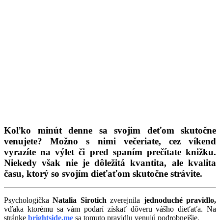
Koľko minút denne sa svojim deťom skutočne
venujete? Možno s nimi večeriate, cez víkend
vyrazíte na výlet či pred spaním prečítate knižku.
Niekedy však nie je dôležitá kvantita, ale kvalita
času, ktorý so svojím dieťaťom skutočne strávite.
Psychologička
Natalia Sirotich
zverejnila
jednoduché pravidlo,
vďaka ktorému sa vám podarí získať dôveru vášho dieťaťa. Na
stránke
brightside.me
sa tomuto pravidlu venujú podrobnejšie.