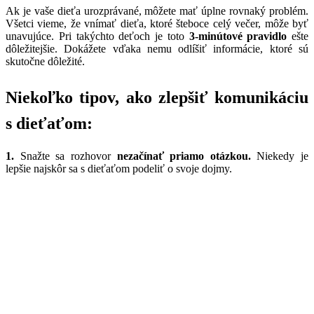
Ak je vaše dieťa urozprávané, môžete mať úplne rovnaký problém.
Všetci vieme, že vnímať dieťa, ktoré šteboce celý večer, môže byť
unavujúce. Pri takýchto deťoch je toto
3-minútové pravidlo
ešte
dôležitejšie. Dokážete vďaka nemu odlíšiť informácie, ktoré sú
skutočne dôležité.
Niekoľko tipov, ako zlepšiť komunikáciu
s dieťaťom:
1.
Snažte sa rozhovor
nezačínať priamo otázkou.
Niekedy je
lepšie najskôr sa s dieťaťom podeliť o svoje dojmy.