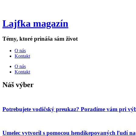
Lajfka magazín
Témy, ktoré prináša sám život
O nás
Kontakt
O nás
Kontakt
Náš výber
Potrebujete vodičský preukaz? Poradíme vám pri výb
Umelec vytvoril s pomocou hendikepovaných ľudí naj