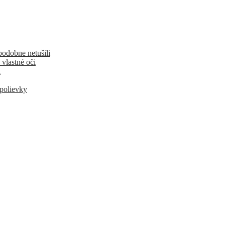
podobne netušili
 vlastné oči
u
 polievky