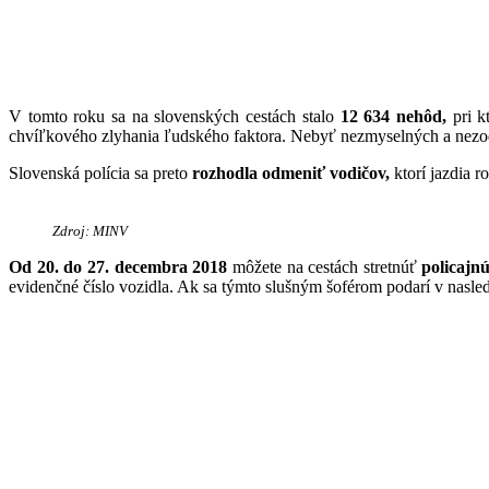
V tomto roku sa na slovenských cestách stalo
12 634 nehôd,
pri k
chvíľkového zlyhania ľudského faktora. Nebyť nezmyselných a nezo
Slovenská polícia sa preto
rozhodla odmeniť vodičov,
ktorí jazdia r
Zdroj: MINV
Od 20. do 27. decembra 2018
môžete na cestách stretnúť
policajn
evidenčné číslo vozidla. Ak sa týmto slušným šoférom podarí v nasl