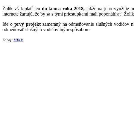
Žolík však platí len
do konca roka 2018,
takže na jeho využitie m
internete žartujú, že by sa s tými priestupkami mali poponáhľať. Žolík
Ide o
prvý projekt
zameraný na odmeňovanie slušných vodičov na S
odmeňovať slušných vodičov iným spôsobom.
Zdroj:
MINV