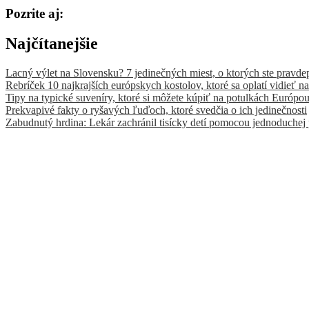
Pozrite aj:
Najčítanejšie
Lacný výlet na Slovensku? 7 jedinečných miest, o ktorých ste pravde
Rebríček 10 najkrajších európskych kostolov, ktoré sa oplatí vidieť na
Tipy na typické suveníry, ktoré si môžete kúpiť na potulkách Európo
Prekvapivé fakty o ryšavých ľuďoch, ktoré svedčia o ich jedinečnosti
Zabudnutý hrdina: Lekár zachránil tisícky detí pomocou jednoduchej