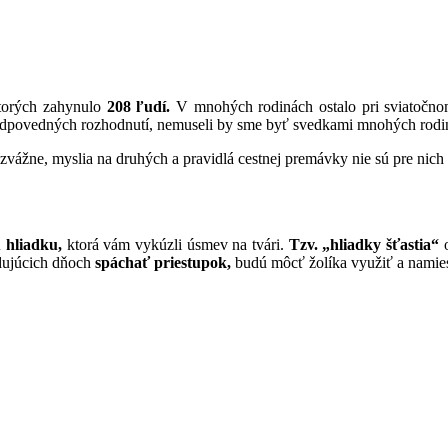
torých zahynulo
208 ľudí.
V mnohých rodinách ostalo pri sviatočnom 
dpovedných rozhodnutí, nemuseli by sme byť svedkami mnohých rodin
ozvážne, myslia na druhých a pravidlá cestnej premávky nie sú pre nic
ú hliadku,
ktorá vám vykúzli úsmev na tvári.
Tzv. „hliadky šťastia“
o
edujúcich dňoch
spáchať priestupok,
budú môcť žolíka využiť a namies