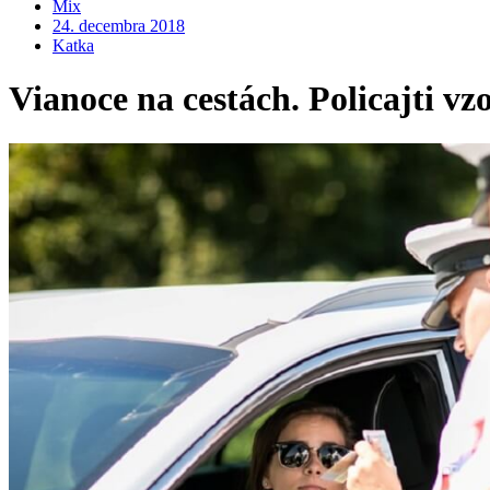
Mix
24. decembra 2018
Katka
Vianoce na cestách. Policajti 