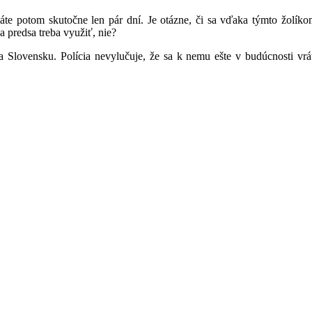
áte potom skutočne len pár dní. Je otázne, či sa vďaka týmto žolík
a predsa treba využiť, nie?
lovensku. Polícia nevylučuje, že sa k nemu ešte v budúcnosti vrát