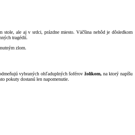
stole, ale aj v srdci, prázdne miesto. Väčšina nehôd je dôsledkom
ných tragédií.
h nutným zlom.
dmeňujú vybraných ohľaduplných šoférov
žolíkom,
na ktorý napíšu
to pokuty dostanú len napomenutie.