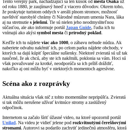
Tento verejný park, nachádzajúci sa len kúsok od
mesta Osaka
už
od roku 1880, je zaujímavý hneď z viacero dôvodov. Okrem toho,
že poskytuje turistom oddych v areáli plnom stromov, možnosť
navštíviť starobylé chrámy či Národné múzeum umenia Nara, láka
aj na stretnutie
s jeleňmi
. Tie sú nielen jeho neodmysliteľnou
súčasťou, ale ako informuje portál
Japan Guide
, ľudia ich tu
vnímajú ako akýsi
symbol mesta
či
prírodný poklad
.
Keďže ich tu nájdete
viac ako 1000
, o zábavu nebude núdza. Ak
naberiete odvahu nakŕmiť ich, po celom parku nájdete obchody, v
ktorých sa dajú kúpiť špeciálne sušienky. Niektoré zvieratá sú už tak
naučené, že ak chcú, aby ste ich nakŕmili, poklonia sa vám. Hoci sú
však považované za krotké, neodporúča sa ich príliš dráždiť,
nakoľko aj oni môžu byť v niektorých momentoch agresívne.
Scéna ako z rozprávky
Aktuálna situácia však nič z tohto momentálne nepripúšťa. Zvieratá
si tak môžu nerušene užívať kvitnúce stromy a zaslúžený
odpočinok.
Internetom sa začalo šíriť úžasné video, na ktoré upozornil portál
Unilad
. Na videu je vidieť jelene pod
rozkvitnutými čerešňovými
stromami
. Autorovi sa podarilo zachytiť jedinečnú atmosféru, ktorá