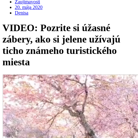
Zaujímavosti
20. mája 2020
Denisa
VIDEO: Pozrite si úžasné
zábery, ako si jelene užívajú
ticho známeho turistického
miesta