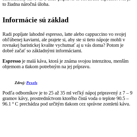
to žiadna náročná úloha.
Informácie sú základ
Radi popíjate lahodné espresso, latte alebo cappuccino vo svojej
obľúbenej kaviarni, ale prajete si, aby ste si tieto nápoje mohli v
rovnakej baristickej kvalite vychutnať aj u vás doma? Potom je
dobré začať so základnými informáciami.
Espresso
je malá káva, ktorá je známa svojou intenzitou, menším
objemom a tlakom potrebným na jej prípravu.
Zdroj:
Pexels
Podľa odborníkov je to 25 až 35 ml veľký nápoj pripravený z 7 – 9
gramov kávy, prostredníctvom ktorého čistá voda o teplote 90.5 –
96.1 º C prechádza pod určitým tlakom cez správne zomletú kávu.