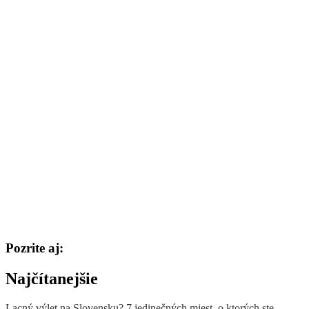
Pozrite aj:
Najčítanejšie
Lacný výlet na Slovensku? 7 jedinečných miest, o ktorých ste