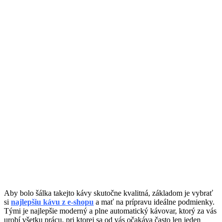
Aby bolo šálka takejto kávy skutočne kvalitná, základom je vybrať
si
najlepšiu kávu z e-shopu
a mať na prípravu ideálne podmienky.
Tými je najlepšie moderný a plne automatický kávovar, ktorý za vás
urobí všetku prácu, pri ktorej sa od vás očakáva často len jeden