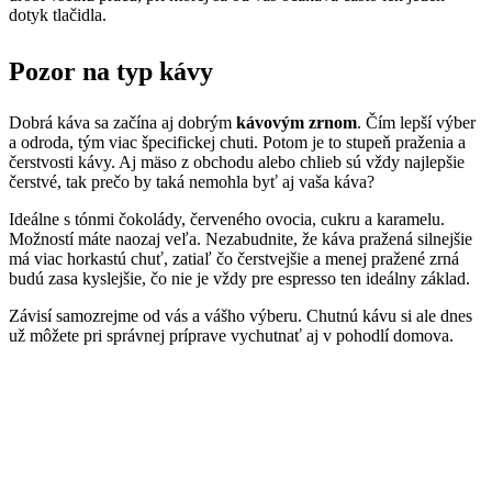
dotyk tlačidla.
Pozor na typ kávy
Dobrá káva sa začína aj dobrým
kávovým zrnom
. Čím lepší výber
a odroda, tým viac špecifickej chuti. Potom je to stupeň praženia a
čerstvosti kávy. Aj mäso z obchodu alebo chlieb sú vždy najlepšie
čerstvé, tak prečo by taká nemohla byť aj vaša káva?
Ideálne s tónmi čokolády, červeného ovocia, cukru a karamelu.
Možností máte naozaj veľa. Nezabudnite, že káva pražená silnejšie
má viac horkastú chuť, zatiaľ čo čerstvejšie a menej pražené zrná
budú zasa kyslejšie, čo nie je vždy pre espresso ten ideálny základ.
Závisí samozrejme od vás a vášho výberu. Chutnú kávu si ale dnes
už môžete pri správnej príprave vychutnať aj v pohodlí domova.