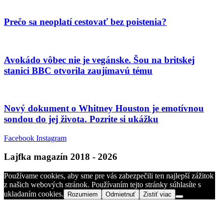
Prečo sa neoplatí cestovať bez poistenia?
Avokádo vôbec nie je vegánske. Šou na britskej
stanici BBC otvorila zaujímavú tému
Nový dokument o Whitney Houston je emotívnou
sondou do jej života. Pozrite si ukážku
Facebook
Instagram
Lajfka magazín 2018 - 2026
Používame cookies, aby sme pre vás zabezpečili ten najlepší zážitok
z našich webových stránok. Používaním tejto stránky súhlasíte s
ukladaním cookies.
Rozumiem
Odmietnuť
Zistiť viac