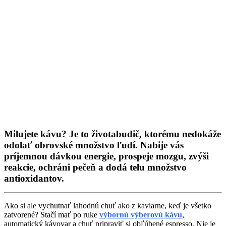
Milujete kávu? Je to životabudič, ktorému nedokáže
odolať obrovské množstvo ľudí. Nabije vás
príjemnou dávkou energie, prospeje mozgu, zvýši
reakcie, ochráni pečeň a dodá telu množstvo
antioxidantov.
Ako si ale vychutnať lahodnú chuť ako z kaviarne, keď je všetko
zatvorené? Stačí mať po ruke
výbornú výberovú kávu
,
automatický kávovar a chuť pripraviť si obľúbené espresso. Nie je