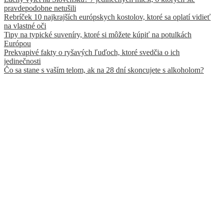
pravdepodobne netušili
Rebríček 10 najkrajších európskych kostolov, ktoré sa oplatí vidieť
na vlastné oči
Tipy na typické suveníry, ktoré si môžete kúpiť na potulkách
Európou
Prekvapivé fakty o ryšavých ľuďoch, ktoré svedčia o ich
jedinečnosti
Čo sa stane s vaším telom, ak na 28 dní skoncujete s alkoholom?