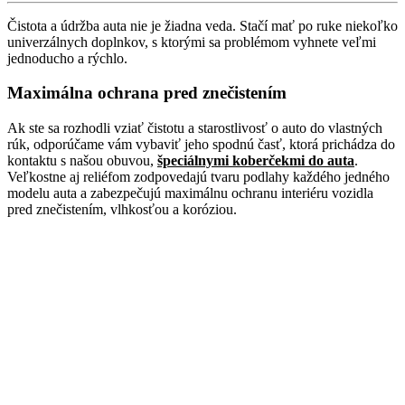
Čistota a údržba auta nie je žiadna veda. Stačí mať po ruke niekoľko
univerzálnych doplnkov, s ktorými sa problémom vyhnete veľmi
jednoducho a rýchlo.
Maximálna ochrana pred znečistením
Ak ste sa rozhodli vziať čistotu a starostlivosť o auto do vlastných
rúk, odporúčame vám vybaviť jeho spodnú časť, ktorá prichádza do
kontaktu s našou obuvou,
špeciálnymi koberčekmi do auta
.
Veľkostne aj reliéfom zodpovedajú tvaru podlahy každého jedného
modelu auta a zabezpečujú maximálnu ochranu interiéru vozidla
pred znečistením, vlhkosťou a koróziou.