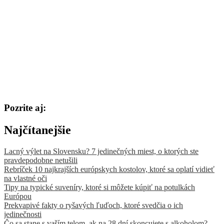
Pozrite aj:
Najčítanejšie
Lacný výlet na Slovensku? 7 jedinečných miest, o ktorých ste
pravdepodobne netušili
Rebríček 10 najkrajších európskych kostolov, ktoré sa oplatí vidieť
na vlastné oči
Tipy na typické suveníry, ktoré si môžete kúpiť na potulkách
Európou
Prekvapivé fakty o ryšavých ľuďoch, ktoré svedčia o ich
jedinečnosti
Čo sa stane s vaším telom, ak na 28 dní skoncujete s alkoholom?