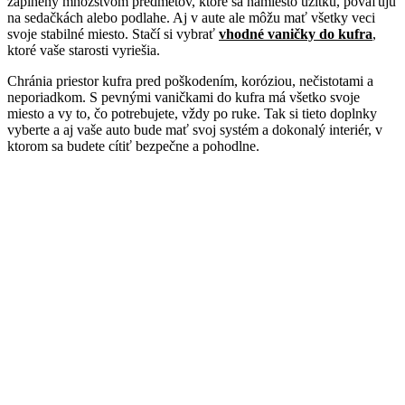
zaplnený množstvom predmetov, ktoré sa namiesto úžitku, povaľujú
na sedačkách alebo podlahe. Aj v aute ale môžu mať všetky veci
svoje stabilné miesto. Stačí si vybrať
vhodné vaničky do kufra
,
ktoré vaše starosti vyriešia.
Chránia priestor kufra pred poškodením, koróziou, nečistotami a
neporiadkom. S pevnými vaničkami do kufra má všetko svoje
miesto a vy to, čo potrebujete, vždy po ruke. Tak si tieto doplnky
vyberte a aj vaše auto bude mať svoj systém a dokonalý interiér, v
ktorom sa budete cítiť bezpečne a pohodlne.