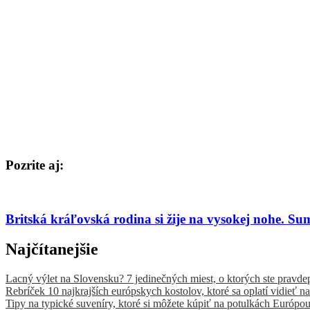
Pozrite aj:
Britská kráľovská rodina si žije na vysokej nohe. Sum
Najčítanejšie
Lacný výlet na Slovensku? 7 jedinečných miest, o ktorých ste pravde
Rebríček 10 najkrajších európskych kostolov, ktoré sa oplatí vidieť na
Tipy na typické suveníry, ktoré si môžete kúpiť na potulkách Európo