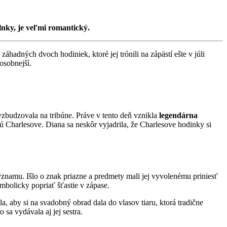
lnky, je veľmi romantický.
hadných dvoch hodiniek, ktoré jej trónili na zápästí ešte v júli
osobnejší.
vzbudzovala na tribúne. Práve v tento deň vznikla
legendárna
ú Charlesove. Diana sa neskôr vyjadrila, že Charlesove hodinky si
znamu. Išlo o znak priazne a predmety mali jej vyvolenému priniesť
ymbolicky popriať šťastie v zápase.
a, aby si na svadobný obrad dala do vlasov tiaru, ktorá tradične
 sa vydávala aj jej sestra.