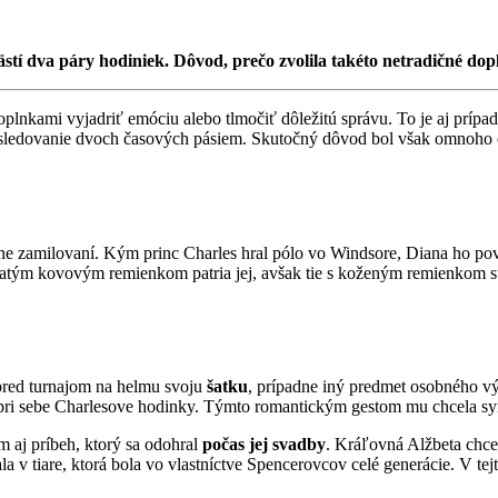
tí dva páry hodiniek. Dôvod, prečo zvolila takéto netradičné dop
nkami vyjadriť emóciu alebo tlmočiť dôležitú správu. To je aj prípad zá
é sledovanie dvoch časových pásiem. Skutočný dôvod bol však omnoho 
očne zamilovaní. Kým princ Charles hral pólo vo Windsore, Diana ho po
 zlatým kovovým remienkom patria jej, avšak tie s koženým remienkom s
i pred turnajom na helmu svoju
šatku
, prípadne iný predmet osobného vý
echá pri sebe Charlesove hodinky. Týmto romantickým gestom mu chcela s
m aj príbeh, ktorý sa odohral
počas jej svadby
. Kráľovná Alžbeta chcel
 v tiare, ktorá bola vo vlastníctve Spencerovcov celé generácie. V tejto