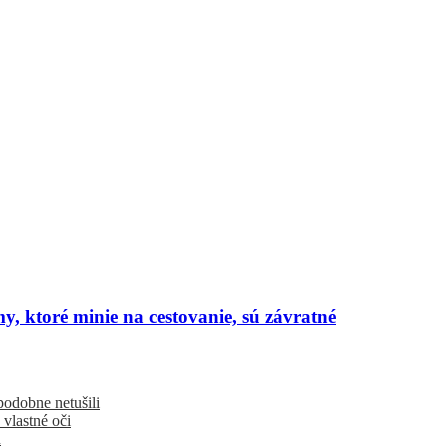
y, ktoré minie na cestovanie, sú závratné
podobne netušili
 vlastné oči
u