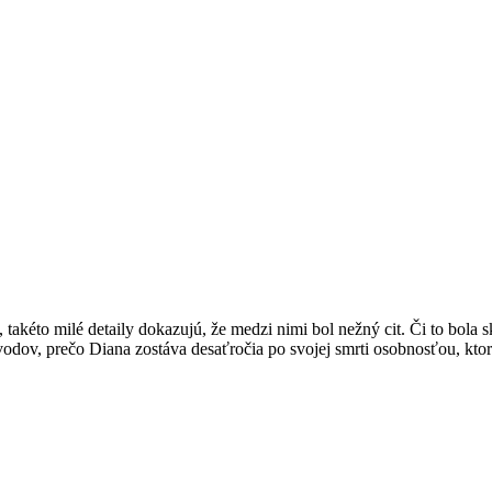
kéto milé detaily dokazujú, že medzi nimi bol nežný cit. Či to bola skut
dov, prečo Diana zostáva desaťročia po svojej smrti osobnosťou, ktorá