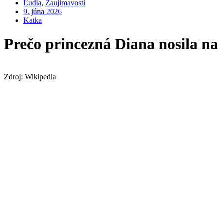
Ľudia
,
Zaujímavosti
9. júna 2026
Katka
Prečo princezná Diana nosila n
Zdroj: Wikipedia