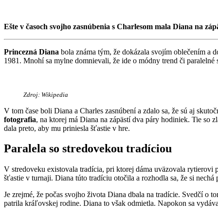
Ešte v časoch svojho zasnúbenia s Charlesom mala Diana na zápäs
Princezná Diana
bola známa tým, že dokázala svojím oblečením a dopl
1981. Mnohí sa mylne domnievali, že ide o módny trend či paraleln
Zdroj:
Wikipedia
V tom čase boli Diana a Charles zasnúbení a zdalo sa, že sú aj skut
fotografia
, na ktorej má Diana na zápästí dva páry hodiniek. Tie so
dala preto, aby mu priniesla šťastie v hre.
Paralela so stredovekou tradíciou
V stredoveku existovala tradícia, pri ktorej dáma uväzovala rytierov
šťastie v turnaji. Diana túto tradíciu otočila a rozhodla sa, že si n
Je zrejmé, že počas svojho života Diana dbala na tradície. Svedčí o to
patrila kráľovskej rodine. Diana to však odmietla. Napokon sa vydávala