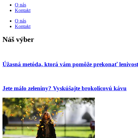
O nás
Kontakt
O nás
Kontakt
Náš výber
Úžasná metóda, ktorá vám pomôže prekonať lenivosť
Jete málo zeleniny? Vyskúšajte brokolicovú kávu