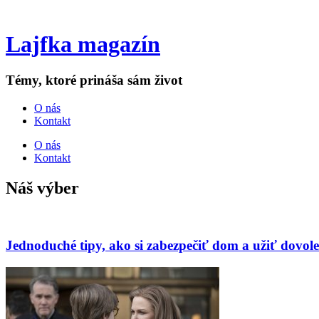
Lajfka magazín
Témy, ktoré prináša sám život
O nás
Kontakt
O nás
Kontakt
Náš výber
Jednoduché tipy, ako si zabezpečiť dom a užiť dovole