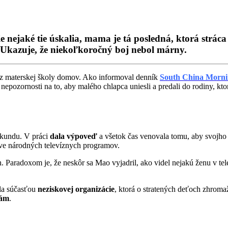
 nejaké tie úskalia, mama je tá posledná, ktorá stráca 
 Ukazuje, že niekoľkoročný boj nebol márny.
 z materskej školy domov. Ako informoval denník
South China Morni
 nepozornosti na to, aby malého chlapca uniesli a predali do rodiny, k
ekundu. V práci
dala výpoveď
a všetok čas venovala tomu, aby svojho 
e národných televíznych programov.
. Paradoxom je, že neskôr sa Mao vyjadril, ako videl nejakú ženu v tele
ala súčasťou
neziskovej organizácie
, ktorá o stratených deťoch zhromaž
nám
.