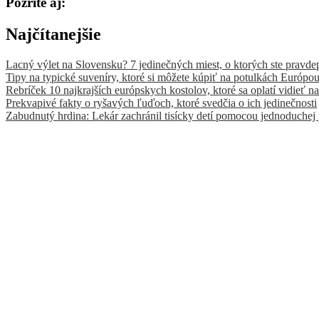
Pozrite aj:
Najčítanejšie
Lacný výlet na Slovensku? 7 jedinečných miest, o ktorých ste pravde
Tipy na typické suveníry, ktoré si môžete kúpiť na potulkách Európo
Rebríček 10 najkrajších európskych kostolov, ktoré sa oplatí vidieť na
Prekvapivé fakty o ryšavých ľuďoch, ktoré svedčia o ich jedinečnosti
Zabudnutý hrdina: Lekár zachránil tisícky detí pomocou jednoduchej