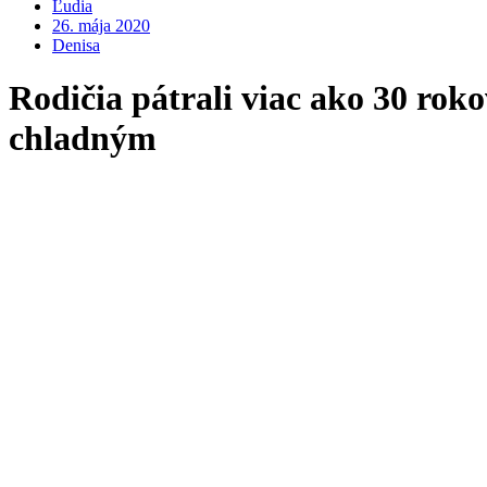
Ľudia
26. mája 2020
Denisa
Rodičia pátrali viac ako 30 rok
chladným