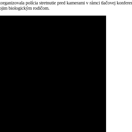
zorganizovala polícia stretnutie pred kamerami v rámci tlačovej konfere
vojim biologickým rodičom.