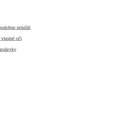
podobne netušili
u
 vlastné oči
 polievky