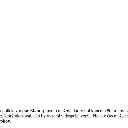
a polícia v meste
Si-an
správu o mužovi, ktorý bol koncom 80. rokov 
z, ktorý ukazoval, ako by vyzeral v dospelej verzii. Nejaký čas muža
rokov
.