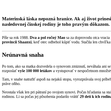
Materinská láska nepozná hranice. Ak aj život prinesie
nasledovnej čínskej rodiny je toho pravým dôkazom.
Píše sa rok 1988.
Dva a pol ročný Mao
sa za doprovodu otca vracia
provincii Shaanxi
, keď otec odbehol kúpiť vodu. Stačila len chvíľka
Neúnavná snaha
Po tom, ako sa matka dozvedela o synovom zmiznutí, neváhala ani s
rozposlať
vyše 100 000 letákov
a vystupovať v nespočetnom množstv
Tam, v snahe natrafiť aspoň na nejakú stopu, vyrozprávala svoj príbeh
práve oňho.
Neostala však len pri pátraní po svojom synovi. Počas hľadania sa st
rodinou. Li sa počas jej pôsobenia podarilo vrátiť
29 detí k ich rodi