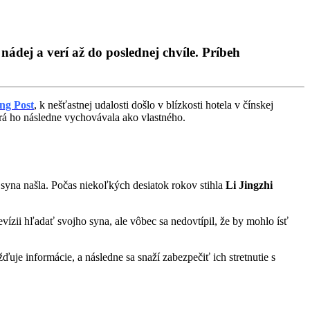
nádej a verí až do poslednej chvíle. Príbeh
ng Post
, k nešťastnej udalosti došlo v blízkosti hotela v čínskej
torá ho následne vychovávala ako vlastného.
syna našla. Počas niekoľkých desiatok rokov stihla
Li Jingzhi
vízii hľadať svojho syna, ale vôbec sa nedovtípil, že by mohlo ísť
ďuje informácie, a následne sa snaží zabezpečiť ich stretnutie s