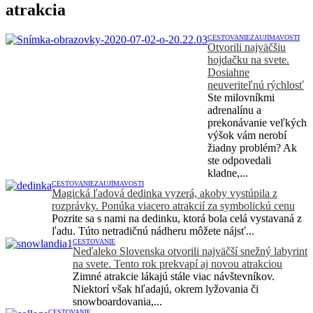
atrakcia
CESTOVANIE
ZAUJÍMAVOSTI
Otvorili najväčšiu
hojdačku na svete.
Dosiahne
neuveriteľnú rýchlosť
Ste milovníkmi
adrenalínu a
prekonávanie veľkých
výšok vám nerobí
žiadny problém? Ak
ste odpovedali
kladne,...
CESTOVANIE
ZAUJÍMAVOSTI
Magická ľadová dedinka vyzerá, akoby vystúpila z
rozprávky. Ponúka viacero atrakcií za symbolickú cenu
Pozrite sa s nami na dedinku, ktorá bola celá vystavaná z
ľadu. Túto netradičnú nádheru môžete nájsť...
CESTOVANIE
Neďaleko Slovenska otvorili najväčší snežný labyrint
na svete. Tento rok prekvapí aj novou atrakciou
Zimné atrakcie lákajú stále viac návštevníkov.
Niektorí však hľadajú, okrem lyžovania či
snowboardovania,...
CESTOVANIE