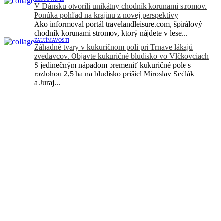
V Dánsku otvorili unikátny chodník korunami stromov.
Ponúka pohľad na krajinu z novej perspektívy
Ako informoval portál travelandleisure.com, špirálový
chodník korunami stromov, ktorý nájdete v lese...
ZAUJÍMAVOSTI
Záhadné tvary v kukuričnom poli pri Trnave lákajú
zvedavcov. Objavte kukuričné bludisko vo Vlčkovciach
S jedinečným nápadom premeniť kukuričné pole s
rozlohou 2,5 ha na bludisko prišiel Miroslav Sedlák
a Juraj...