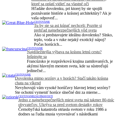
ktoré sa oplatí vidieť na vlastné oči
Hľadáte dovolenku, pri ktorej by ste spojili
poznávanie histórie a krásnej architektúry? Ak je
vaša odpoveď...
CESTOVANIE
Tu by ste sa asi kúpať nechceli: Pozrite si
prehľad najnebezpečnejších vôd sveta
Ako si predstavujete ideálnu dovolenku? Slnko,
teplo, voda a v ruke nejaký exotický nápoj?
Počas horúcich...
CESTOVANIE
Najdôležitejšia výbava na krásnu letnú cestu?
Inšpirujte sa
Francúzsko je rozprávková krajina zamilovaných, je
akýmsi hlavným mestom sveta, kde sa sústreďujú
jedinečné...
CESTOVANIE
Dovolenka mimo sezóny a v horách? Stačí takáto krásna
chata na víkend
Nevyhovujú vám vysoké horúčavy hlavnej letnej sezóny?
Ste ochotní vymeniť horúce slnečné dni za mierne...
CESTOVANIE
ZAUJÍMAVOSTI
Jedno z najnebezpečnejších miest sveta má takmer 80-tisíc
obyvateľov. Ukrýva sa pred svetom desiatky rokov
Černobyľská katastrofa otriasla svetom v roku 1986 a
dodnes sa ľudia musia vyrovnávať s následkami