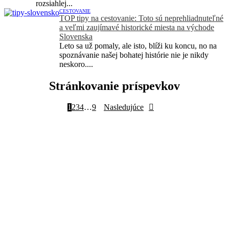
rozsiahlej...
CESTOVANIE
TOP tipy na cestovanie: Toto sú neprehliadnuteľné
a veľmi zaujímavé historické miesta na východe
Slovenska
Leto sa už pomaly, ale isto, blíži ku koncu, no na
spoznávanie našej bohatej histórie nie je nikdy
neskoro....
Stránkovanie príspevkov
1
2
3
4
…
9
Nasledujúce