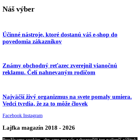
Náš výber
Účinné nástroje, ktoré dostanú váš e-shop do
povedomia zákazníkov
Známy obchodný reťazec zverejnil vianočnú
reklamu. Čelí nahnevaným rodičom
Najväčší živý organizmus na svete pomaly umiera.
Vedci tvrdia, že za to môže človek
Facebook
Instagram
Lajfka magazín 2018 - 2026
Používame cookies, aby sme pre vás zabezpečili ten najlepší zážitok