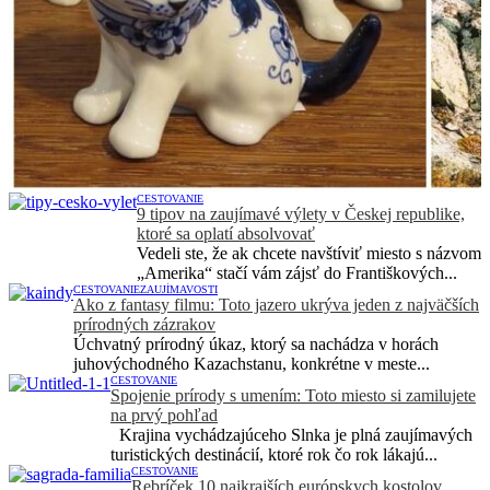
CESTOVANIE
9 tipov na zaujímavé výlety v Českej republike,
ktoré sa oplatí absolvovať
Vedeli ste, že ak chcete navštíviť miesto s názvom
„Amerika“ stačí vám zájsť do Františkových...
CESTOVANIE
ZAUJÍMAVOSTI
Ako z fantasy filmu: Toto jazero ukrýva jeden z najväčších
prírodných zázrakov
Úchvatný prírodný úkaz, ktorý sa nachádza v horách
juhovýchodného Kazachstanu, konkrétne v meste...
CESTOVANIE
Spojenie prírody s umením: Toto miesto si zamilujete
na prvý pohľad
Krajina vychádzajúceho Slnka je plná zaujímavých
turistických destinácií, ktoré rok čo rok lákajú...
CESTOVANIE
Rebríček 10 najkrajších európskych kostolov,