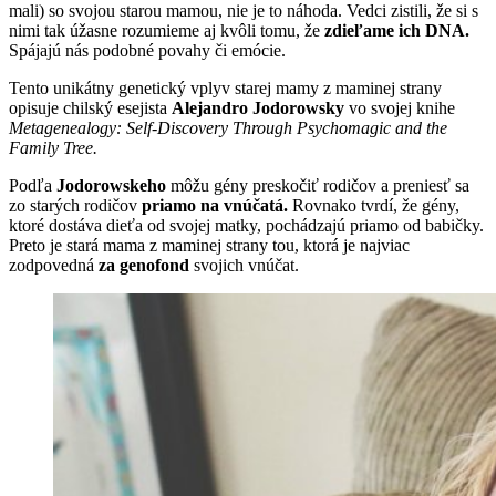
mali) so svojou starou mamou, nie je to náhoda. Vedci zistili, že si s
nimi tak úžasne rozumieme aj kvôli tomu, že
zdieľame ich DNA.
Spájajú nás podobné povahy či emócie.
Tento unikátny genetický vplyv starej mamy z maminej strany
opisuje chilský esejista
Alejandro Jodorowsky
vo svojej knihe
Metagenealogy: Self-Discovery Through Psychomagic and the
Family Tree.
Podľa
Jodorowskeho
môžu gény preskočiť rodičov a preniesť sa
zo starých rodičov
priamo na vnúčatá.
Rovnako tvrdí, že gény,
ktoré dostáva dieťa od svojej matky, pochádzajú priamo od babičky.
Preto je stará mama z maminej strany tou, ktorá je najviac
zodpovedná
za genofond
svojich vnúčat.