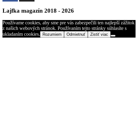
Lajfka magazín 2018 - 2026
Používame cookies, aby sme pre vás zabezpečili ten najlepší zážitok
z našich webových stránok. Používaním tejto stránky súhlasíte s
ukladaním cookies.
Rozumiem
Odmietnuť
Zistiť viac