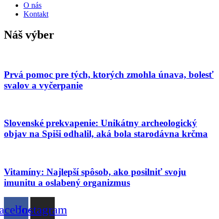
O nás
Kontakt
Náš výber
Prvá pomoc pre tých, ktorých zmohla únava, bolesť
svalov a vyčerpanie
Slovenské prekvapenie: Unikátny archeologický
objav na Spiši odhalil, aká bola starodávna krčma
Vitamíny: Najlepší spôsob, ako posilniť svoju
imunitu a oslabený organizmus
acebook
Instagram