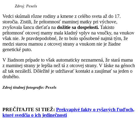
Zdroj: Pexels
Vedci skúmali rôzne rodiny a kmene z celého sveta až do 17.
storočia. Zistili, že prítomnosť maminej matky pri výchove,
zvyšovala šancu dieťaťa na
dožitie sa dospelosti.
Takisto
prítomnosť otcovej mamy mala kladný vplyv na vnučky, na vnukov
však nie. Je pravdepodobné, že to bolo spôsobené najmä tým, že
medzi starou mamou z otcovej strany a vnukom nie je žiadne
genetické puto.
V žiadnom prípade to však automaticky neznamená, že stará mama
z maminej strany je lepšia než tá z otcovej strany. V láske na génoch
až tak nezáleží. Dôležité je udržiavať kontakt a zaujímať sa jeden o
druhého.
Zdroj titulnej fotografie:
Pexels
PREČÍTAJTE SI TIEŽ:
Prekvapivé fakty o ryšavých ľuďoch,
ktoré svedčia o ich jedinečnosti