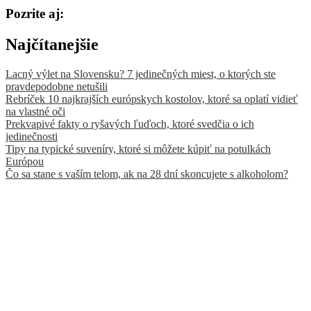
Pozrite aj:
Najčítanejšie
Lacný výlet na Slovensku? 7 jedinečných miest, o ktorých ste
pravdepodobne netušili
Rebríček 10 najkrajších európskych kostolov, ktoré sa oplatí vidieť
na vlastné oči
Prekvapivé fakty o ryšavých ľuďoch, ktoré svedčia o ich
jedinečnosti
Tipy na typické suveníry, ktoré si môžete kúpiť na potulkách
Európou
Čo sa stane s vaším telom, ak na 28 dní skoncujete s alkoholom?