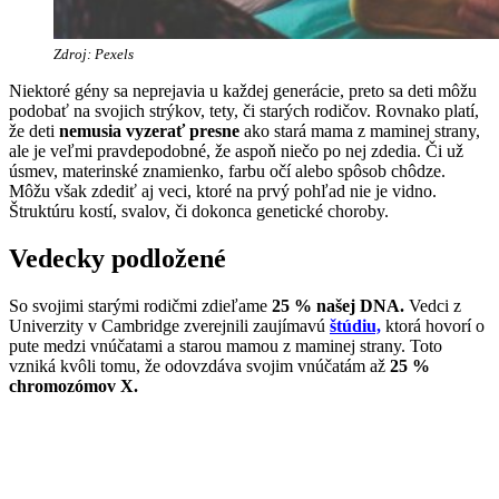
Zdroj: Pexels
Niektoré gény sa neprejavia u každej generácie, preto sa deti môžu
podobať na svojich strýkov, tety, či starých rodičov. Rovnako platí,
že deti
nemusia vyzerať presne
ako stará mama z maminej strany,
ale je veľmi pravdepodobné, že aspoň niečo po nej zdedia. Či už
úsmev, materinské znamienko, farbu očí alebo spôsob chôdze.
Môžu však zdediť aj veci, ktoré na prvý pohľad nie je vidno.
Štruktúru kostí, svalov, či dokonca genetické choroby.
Vedecky podložené
So svojimi starými rodičmi zdieľame
25 % našej DNA.
Vedci z
Univerzity v Cambridge zverejnili zaujímavú
štúdiu,
ktorá hovorí o
pute medzi vnúčatami a starou mamou z maminej strany. Toto
vzniká kvôli tomu, že odovzdáva svojim vnúčatám až
25 %
chromozómov X.