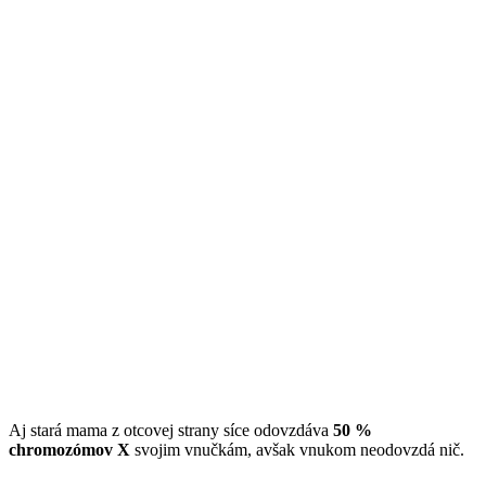
Aj stará mama z otcovej strany síce odovzdáva
50 %
chromozómov X
svojim vnučkám, avšak vnukom neodovzdá nič.