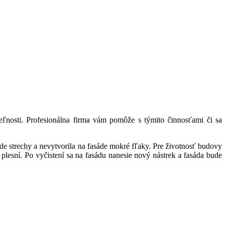
eľnosti. Profesionálna firma vám pomôže s týmito činnosťami či sa
e strechy a nevytvorila na fasáde mokré fľaky. Pre životnosť budovy
ž plesní. Po vyčistení sa na fasádu nanesie nový nástrek a fasáda bude