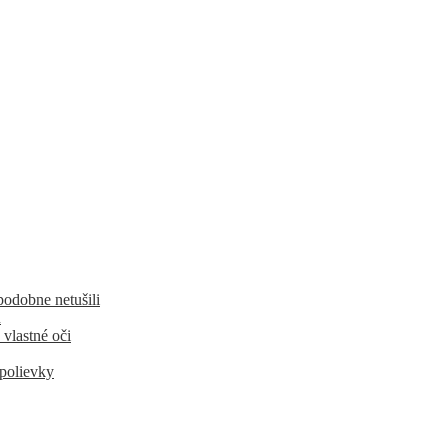
podobne netušili
u
 vlastné oči
 polievky