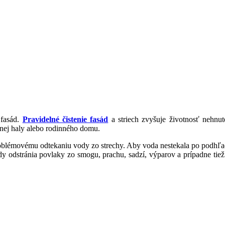
 fasád.
Pravidelné čistenie fasád
a striech zvyšuje životnosť nehnut
lnej haly alebo rodinného domu.
problémovému odtekaniu vody zo strechy. Aby voda nestekala po podhľad
fasády odstránia povlaky zo smogu, prachu, sadzí, výparov a prípadne tie