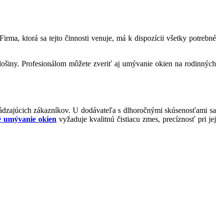
a, ktorá sa tejto činnosti venuje, má k dispozícii všetky potrebné
plošiny. Profesionálom môžete zveriť aj umývanie okien na rodinných
hádzajúcich zákazníkov. U dodávateľa s dlhoročnými skúsenosťami sa
é umývanie okien
vyžaduje kvalitnú čistiacu zmes, precíznosť pri jej