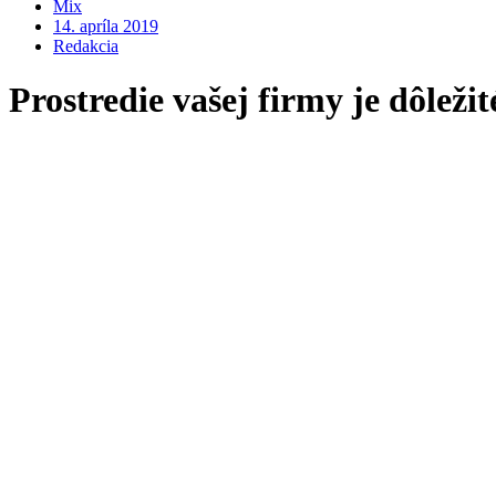
Mix
14. apríla 2019
Redakcia
Prostredie vašej firmy je dôleži