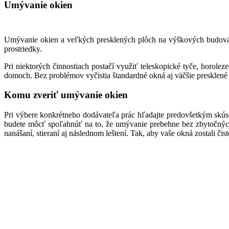
Umývanie okien
Umývanie okien a veľkých presklených plôch na výškových budovách 
prostriedky.
Pri niektorých činnostiach postačí využiť teleskopické tyče, horol
domoch. Bez problémov vyčistia štandardné okná aj väčšie presklené
Komu zveriť umývanie okien
Pri výbere konkrétneho dodávateľa prác hľadajte predovšetkým skús
budete môcť spoľahnúť na to, že umývanie prebehne bez zbytočných
nanášaní, stieraní aj následnom leštení. Tak, aby vaše okná zostali č