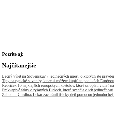
Pozrite aj:
Najčítanejšie
Lacný výlet na Slovensku? 7 jedinečných miest, o ktorých ste pravde
Tipy na typické suveníry, ktoré si môžete kúpiť na potulkách Európo
Rebríček 10 najkrajších európskych kostolov, ktoré sa oplatí vidieť na
Prekvapivé fakty o ryšavých ľuďoch, ktoré svedčia o ich jedinečnosti
Zabudnutý hrdina: Lekár zachránil tisícky detí pomocou jednoduchej