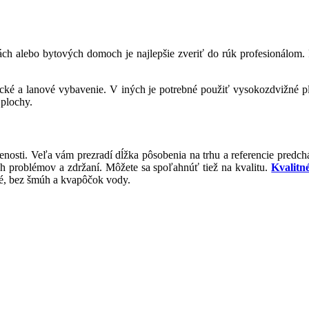
alebo bytových domoch je najlepšie zveriť do rúk profesionálom. Firm
ezecké a lanové vybavenie. V iných je potrebné použiť vysokozdvižné 
 plochy.
enosti. Veľa vám prezradí dĺžka pôsobenia na trhu a referencie predc
 problémov a zdržaní. Môžete sa spoľahnúť tiež na kvalitu.
Kvalitn
isté, bez šmúh a kvapôčok vody.