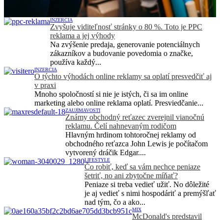
INZERCIA
Zvyšuje viditeľnosť stránky o 80 %. Toto je PPC
reklama a jej výhody
Na zvýšenie predaja, generovanie potenciálnych
zákazníkov a budovanie povedomia o značke,
používa každý...
INZERCIA
O týchto výhodách online reklamy sa oplatí presvedčiť aj
v praxi
Mnoho spoločností si nie je istých, či sa im online
marketing alebo online reklama oplatí. Presviedčanie...
ZAUJÍMAVOSTI
Známy obchodný reťazec zverejnil vianočnú
reklamu. Čelí nahnevaným rodičom
Hlavným hrdinom tohtoročnej reklamy od
obchodného reťazca John Lewis je počítačom
vytvorený dráčik Edgar....
LIFESTYLE
Čo robiť, keď sa vám nechce peniaze
šetriť, no ani zbytočne míňať?
Peniaze si treba vedieť užiť. No dôležité
je aj vedieť s nimi hospodáriť a premýšľať
nad tým, čo a ako...
MIX
McDonald's predstavil