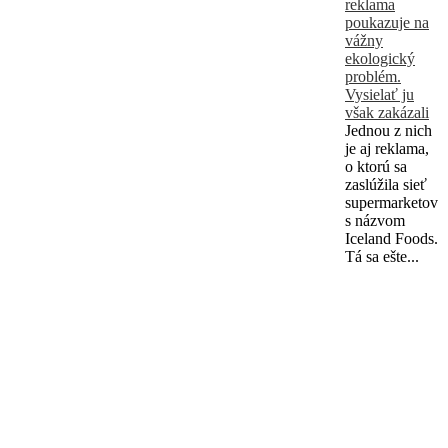
reklama
poukazuje na
vážny
ekologický
problém.
Vysielať ju
však zakázali
Jednou z nich
je aj reklama,
o ktorú sa
zaslúžila sieť
supermarketov
s názvom
Iceland Foods.
Tá sa ešte...