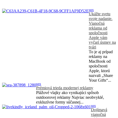
MIX
Ukážte svetu
svoje nadanie.
Vianočná
reklama od
spoločnosti
Apple vám
vyčarí úsmev na
tvári
To je aj prípad
reklamy na
MacBook od
spoločnosti
Apple, ktorú
nazvali „Share
Your Gifts“...
MIX
Prémiová trieda modernej reklamy
Plážové vlajky ako vynikajúci spôsob
outdoorovej reklamy Najviac neobvyklé,
exkluzívne formy súčasnej...
MIX
Dojímavá
vianočná