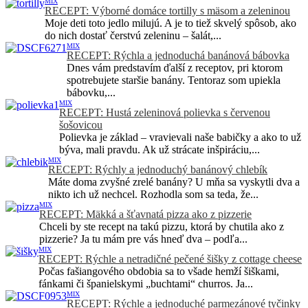
MIX
RECEPT: Výborné domáce tortilly s mäsom a zeleninou
Moje deti toto jedlo milujú. A je to tiež skvelý spôsob, ako
do nich dostať čerstvú zeleninu – šalát,...
MIX
RECEPT: Rýchla a jednoduchá banánová bábovka
Dnes vám predstavím ďalší z receptov, pri ktorom
spotrebujete staršie banány. Tentoraz som upiekla
bábovku,...
MIX
RECEPT: Hustá zeleninová polievka s červenou
šošovicou
Polievka je základ – vravievali naše babičky a ako to už
býva, mali pravdu. Ak už strácate inšpiráciu,...
MIX
RECEPT: Rýchly a jednoduchý banánový chlebík
Máte doma zvyšné zrelé banány? U mňa sa vyskytli dva a
nikto ich už nechcel. Rozhodla som sa teda, že...
MIX
RECEPT: Mäkká a šťavnatá pizza ako z pizzerie
Chceli by ste recept na takú pizzu, ktorá by chutila ako z
pizzerie? Ja tu mám pre vás hneď dva – podľa...
MIX
RECEPT: Rýchle a netradičné pečené šišky z cottage cheese
Počas fašiangového obdobia sa to všade hemží šiškami,
fánkami či španielskymi „buchtami“ churros. Ja...
MIX
RECEPT: Rýchle a jednoduché parmezánové tyčinky