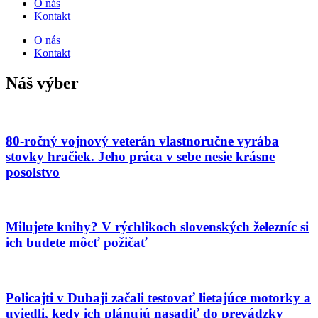
O nás
Kontakt
O nás
Kontakt
Náš výber
80-ročný vojnový veterán vlastnoručne vyrába
stovky hračiek. Jeho práca v sebe nesie krásne
posolstvo
Milujete knihy? V rýchlikoch slovenských železníc si
ich budete môcť požičať
Policajti v Dubaji začali testovať lietajúce motorky a
uviedli, kedy ich plánujú nasadiť do prevádzky