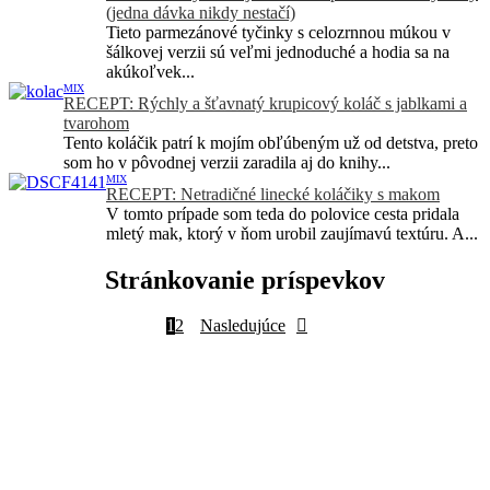
(jedna dávka nikdy nestačí)
Tieto parmezánové tyčinky s celozrnnou múkou v
šálkovej verzii sú veľmi jednoduché a hodia sa na
akúkoľvek...
MIX
RECEPT: Rýchly a šťavnatý krupicový koláč s jablkami a
tvarohom
Tento koláčik patrí k mojím obľúbeným už od detstva, preto
som ho v pôvodnej verzii zaradila aj do knihy...
MIX
RECEPT: Netradičné linecké koláčiky s makom
V tomto prípade som teda do polovice cesta pridala
mletý mak, ktorý v ňom urobil zaujímavú textúru. A...
Stránkovanie príspevkov
1
2
Nasledujúce